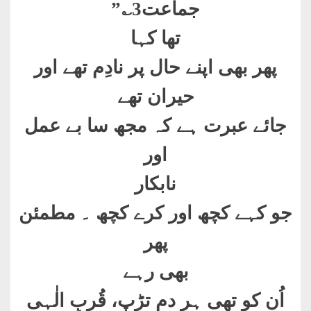
جماعت3؎”
تھا کہا
پھر بھی اپنے حال پر نادِم تھے اور
حیران تھے
جائے عبرت ہے کہ مجھ سا بے عمل
اور
نابکار
جو کہے کچھ اور کرے کچھ ۔ مطمئن
پھر
بھی رہے
اُن کو تھی ہر دم تڑپ، قُربِ الٰہی