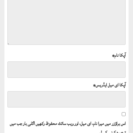
آپکا نام
*
آپکا ای میل ایڈریس
*
اس براؤزر میں میرا نام، ای میل، اور ویب سائٹ محفوظ رکھیں اگلی بار جب میں
تبصرہ کرنے کےلیے۔