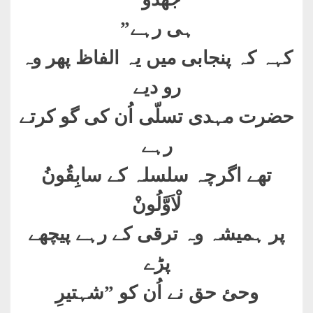
ہی رہے
”
کہہ کہ پنجابی میں یہ الفاظ پھر وہ
رو دیے
حضرت مہدی تسلّی اُن کی گو کرتے
رہے
تھے اگرچہ سلسلہ کے
سابِقُونُ
لْاَوَّلُونْ
پر ہمیشہ وہ ترقی کے رہے پیچھے
پڑے
وحئ حق نے اُن کو ”شہتیرِ