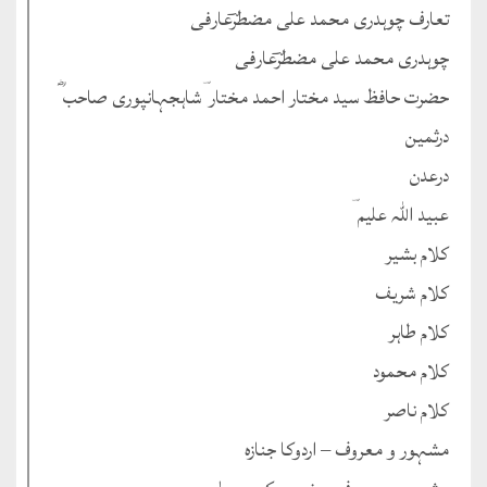
تعارف چوہدری محمد علی مضطرؔعارفی
چوہدری محمد علی مضطرؔعارفی
حضرت حافظ سید مختار احمد مختار ؔشاہجہانپوری صاحب ؓ
درثمین
درعدن
عبید اللہ علیم ؔ
کلام بشیر
کلام شریف
کلام طاہر
کلام محمود
کلام ناصر
مشہور و معروف – اردوکا جنازہ