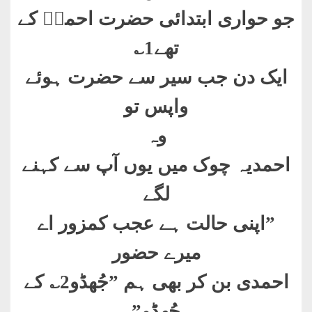
جو حواری ابتدائی حضرت احمدؑ کے
تھے1؎
ایک دن جب سیر سے حضرت ہوئے
واپس تو
وہ
احمدیہ چوک میں یوں آپ سے کہنے
لگے
”
اپنی حالت ہے عجب کمزور اے
میرے حضور
احمدی بن کر بھی ہم ”جُھڈو2؎ کے
جُھڈو”