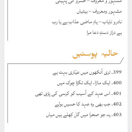
مشہور و معروف – خسرو کی پہیلی
مشہور ومعروف – بیٹیاں
نادرو نایاب – یادِ ماضی عذاب ہے یا رب
ہے دراز دستِ دعا مرا
حالیہ پوسٹیں
399۔ تری آنکھوں میں عیّاری بہت ہے
400۔ ایک ماڑا، ایک تگڑا چوک میں
401۔ اس عہد کے آسیب کو کرسی کی پڑی تھی
402۔ جب بھی وہ عہد کا حسیں بولے
403۔ یہ جو صحرا میں گل کِھلے ہیں میاں