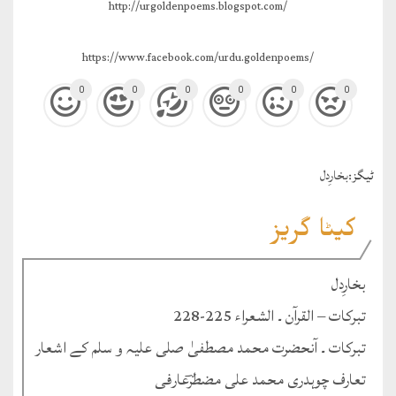
http://urgoldenpoems.blogspot.com/
https://www.facebook.com/urdu.goldenpoems/
0
0
0
0
0
0
ٹيگز:
بخارِدل
کیٹا گریز
بخارِدل
تبرکات – القرآن ۔ الشعراء 225-228
تبرکات ۔ آنحضرت محمد مصطفیٰ صلی علیہ و سلم کے اشعار
تعارف چوہدری محمد علی مضطرؔعارفی