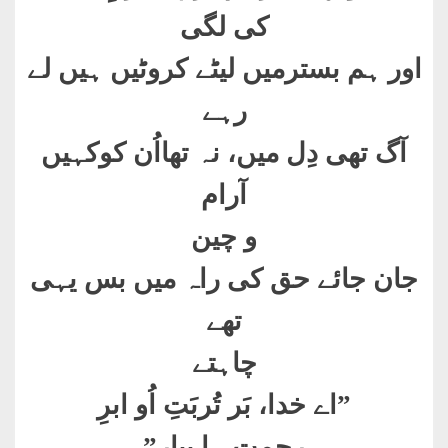
کی لگی
اور ہم بسترمیں لیٹے کروٹیں ہیں لے
رہے
آگ تھی دِل میں، نہ تھااُن کوکہیں
آرام
و چین
جان جائے حق کی راہ میں بس یہی
تھے
چاہتے
”
اے خدا، بَر تُربَتِ اُو ابرِ
رحمت ہا ببار
”