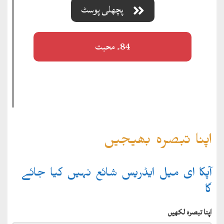
پچھلی پوسٹ
84۔ محبت
اپنا تبصرہ بھیجیں
آپکا ای میل ایڈریس شائع نہیں کیا جائے
گا
اپنا تبصرہ لکھیں