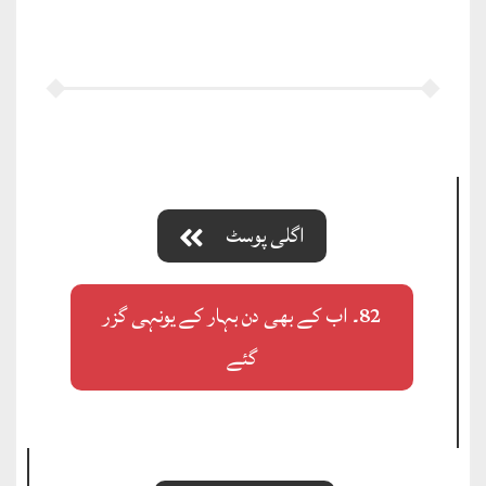
اگلی پوسٹ
82۔ اب کے بھی دن بہار کے یونہی گزر
گئے