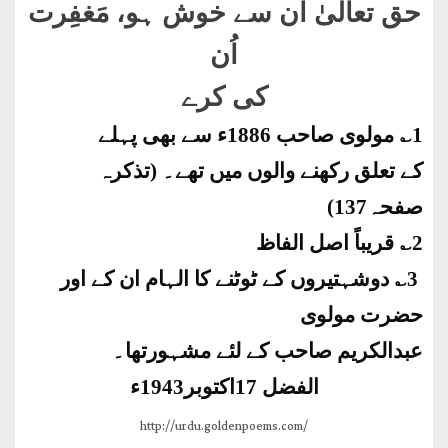
حق تعالیٰ اُن سے خوش ہو، مَغفِرت
اُن
کی کرے
1؎ مولوی صاحب 1886ء سے بھی پہلے
کے تعلق رکھنے والوں میں تھے۔ (تذکرہ
صفحہ137)
2؎ قریباً اصل الفاظ
3؎ دوشہتیروں کے ٹوٹنے کا الہام ان کے اور
حضرت مولوی
عبدالکریم صاحب کے لئے مشہورتھا۔
الفضل 17اکتوبر1943ء
http://urdu.goldenpoems.com/