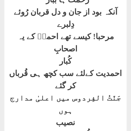
آنکہ بود از جان و دل قربان رُوئے
دِلبرے
مرحبا! کیسے تھے احمدؑ کے یہ
اصحابِ
کُبار
احمدیت کےلئے سب کچھ ہی قُرباں
کر گئے
جَنّتُ الفِردوس میں اعلیٰ مدارج
ہوں
نصیب