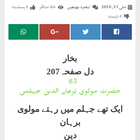
مضطرؔ
مئی 11, 2016
تبصرہ بھیجیں
مناظر
پسندیدہ
0
426
ناپسند
0
دستِ
دعا
کلام
علیم
بخار
درعدن
دل صفحہ207
83۔
کلام
حضرت مولوی بُرھان الدین جہلمی
مختار
ایک تھے جہلم میں رہتے مولوی
برہان
دین