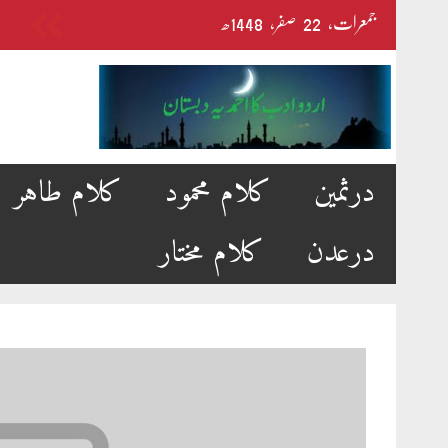
Skip
جمعرات‬‮،
22
صفر‬،
1448ھ
to
content
درثمین
کلام محمود
کلام طاہر
درعدن
کلام مختار