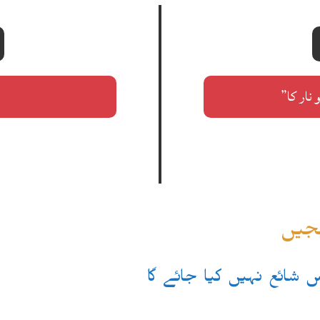
یجیں
یس شائع نہیں کیا جائے گا