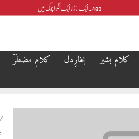
400۔ ایک ماڑا، ایک تگڑا چوک میں
کلام بشیر
بخارِدل
کلام مضطرؔ
ب