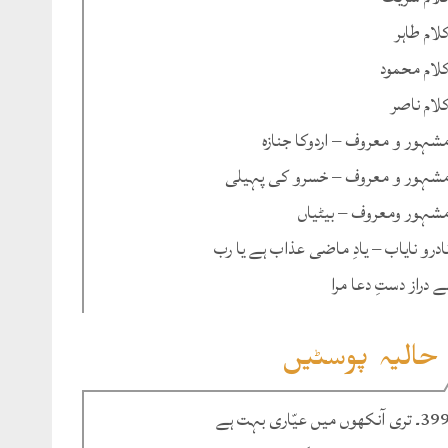
لام طاہر
لام محمود
لام ناصر
شہور و معروف – اردوکا جنازہ
شہور و معروف – خسرو کی پہیلی
شہور ومعروف – بیٹیاں
ادرو نایاب – یادِ ماضی عذاب ہے یا رب
ے دراز دستِ دعا مرا
حالیہ پوسٹیں
۔ تری آنکھوں میں عیّاری بہت ہے