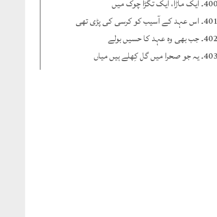
۔ ایک ماڑا، ایک تگڑا چوک میں
۔ اس عہد کے آسیب کو کرسی کی پڑی تھی
۔ جب بھی وہ عہد کا حسیں بولے
۔ یہ جو صحرا میں گل کِھلے ہیں میاں