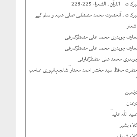
برکات – القرآن ۔ الشعراء 225-228
برکات ۔ آنحضرت محمد مصطفیٰ صلی علیہ و سلم کے
شعار
عارف چوہدری محمد علی مضطرؔعارفی
عارف چوہدری محمد علی مضطرؔعارفی
وہدری محمد علی مضطرؔعارفی
ضرت حافظ سید مختار احمد مختار ؔشاہجہانپوری صاحب
رثمین
رعدن
بید اللہ علیم ؔ
لام بشیر
لام شریف