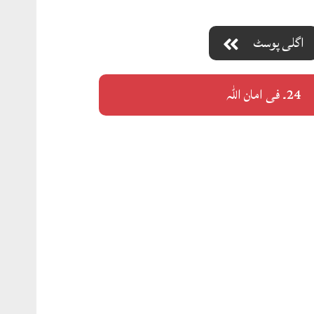
اگلی پوسٹ
24۔ فی امان اللّٰہ