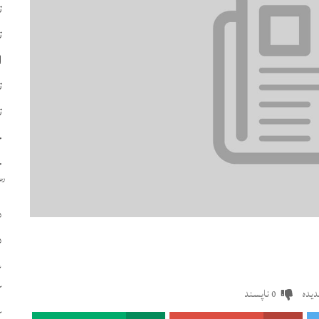
ت
ت
ا
ت
ت
چ
ح
د
د
ع
ک
یدہ
ناپسند
0
ک