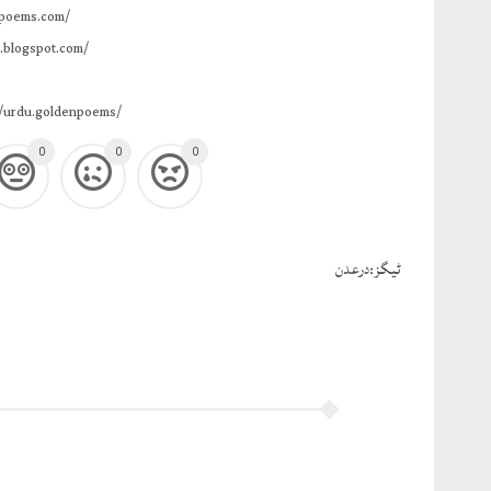
npoems.com/
.blogspot.com/
/urdu.goldenpoems/
0
0
0
ٹيگز:
درعدن