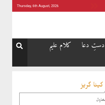
Thursday, 6th August, 2026
دستِ دعا
کلام علیم
کیٹا گریز
خارِدل