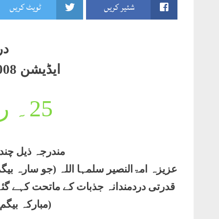
شئیر کریں
ٹویٹ کریں
در
ایڈیشن 2008صفحہ50۔51
25۔
ر
مندرجہ ذیل چند
عزیزہ امۃالنصیر سلمہا اللہ (جو سارہ ب
قدرتی دردمندانہ جذبات کے ماتحت کہے گئ
(مبارکہ بیگم 29جنوری1952ء