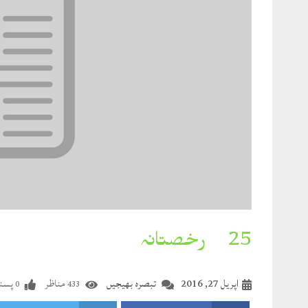
25۔ رخصتانہ
اپریل 27, 2016
تبصرہ بھیجیں
مناظر
پسند
0
433