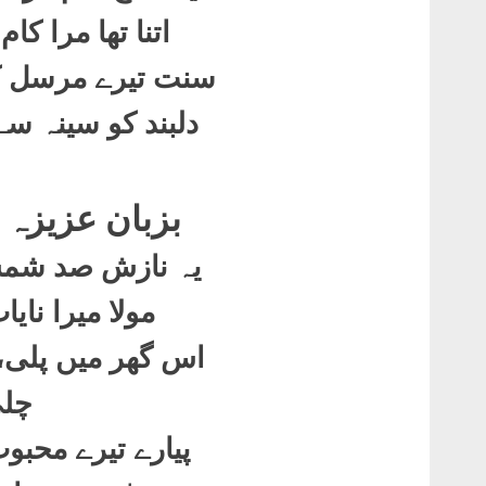
اتنا تھا مرا کا
سنت تیرے مرسل کی
دلبند کو سینہ سے
بزبان عزیزہ ا
یہ نازش صد شمس 
مولا میرا نایا
اس گھر میں پلی،
چلی
پیارے تیرے محبوب