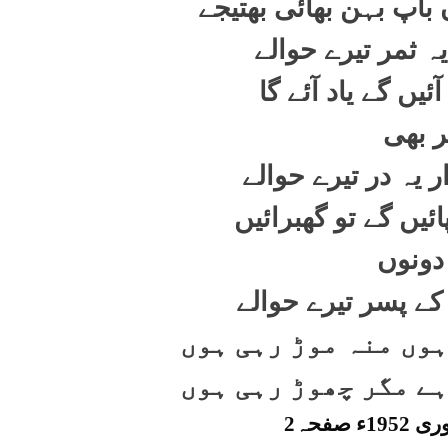
باپ بہن بھائی بھتیجے
یہ ثمر تیرے حوالے
آئیں گے یاد آئے گا
ر بھی
 یہ در تیرے حوالے
ئیں گے تو گھبرائیں
دونوں
کے پسر تیرے حوالے
وں منہ موڑ رہی ہوں
ے مگر چھوڑ رہی ہوں