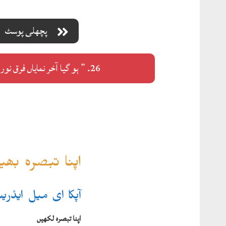
پچھلی پوسٹ
26۔ ” ہو گیا آخر نمایاں فرق نورو نار کا”
اپنا تبصرہ بھ
آپکا ای میل ایڈر
اپنا تبصرہ لکھیں