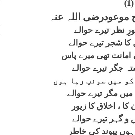
400
(1)
401
موعودرضی اللہ عنہ
402
رِ نظر تیرے حوالے
403
 کا شجر تیرے حوالے
 امانت تھی میرے پاس
ہ جگر تیرے حوالے
کو میں سونپ رہا ہوں
میں مگر تیرے حوالے
 کا ، اخلاق کا زیور
 و گہر تیرے حوالے
 ہوں پیوند کی خاطر