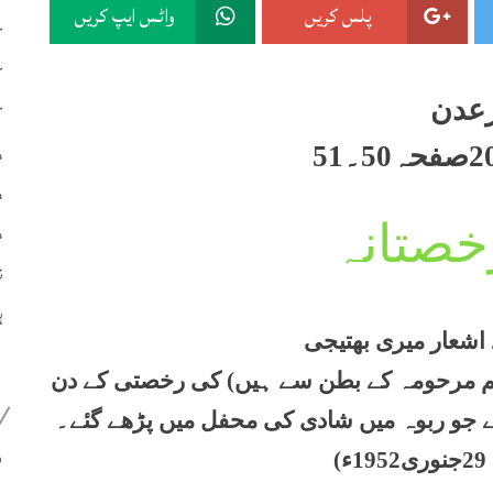
پلس کریں
واٹس ایپ کریں
ک
ک
عدن
ک
م
م
م
خصتانہ
ن
ہ
 اشعار میری بھتیجی
یگم مرحومہ کے بطن سے ہیں) کی رخصتی کے دن
ے جو ربوہ میں شادی کی محفل میں پڑھے گئے۔
399
)