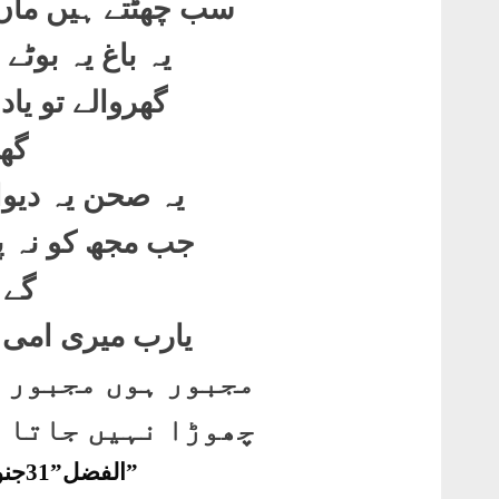
سب چھٹتے ہیں ماں 
یہ باغ یہ بوٹے 
گھروالے تو یاد 
گھ
یہ صحن یہ دیوار
جب مجھ کو نہ پا
گے 
یارب میری امی 
مجبور ہوں مجبور ہ
چھوڑا نہیں جاتا ہ
”الفضل”31جنوری 1952ء صفحہ2