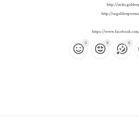
http://urdu.golde
http://urgoldenpoems
https://www.facebook.com
0
0
0