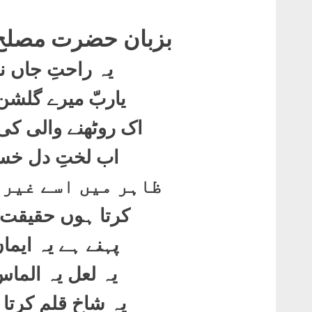
بزبان حضرت مصلح 
یہ راحتِ جاں نو
یاربّ میرے گلشن
اک روٹھنے والی کی
اب لختِ دل خست
ظاہر میں اسے غیر 
کرتا ہوں حقیقت 
پہنے ہے یہ ایمان
یہ لعل یہ الماس
یہ شاخ قلم کرتا