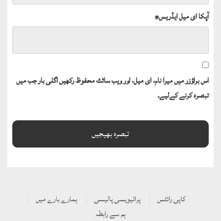
آپکا ای میل ایڈریس
*
اس براؤزر میں میرا نام، ای میل، اور ویب سائٹ محفوظ رکھیں اگلی بار جب میں
تبصرہ کرنے کےلیے۔
کاپی رائٹس
پرائیویسی پالیسی
ہمارے بارے میں
ہم سے رابطہ