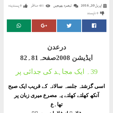
مضطرؔ
اپریل 20, 2016
تبصرہ بھیجیں
مناظر
پسندیدہ
0
451
ناپسند
0
دستِ
دعا
کلام
علیم
درعدن
درعدن
ایڈیشن 2008صفحہ81۔82
کلام
39۔
ایک مجاہد کی جدائی پر
مختار
اسی گزشتہ جلسہ سالانہ کے قریب ایک صبح
آنکھ کھلتے کھلتے یہ مصرع میری زبان پر
تھا۔ع