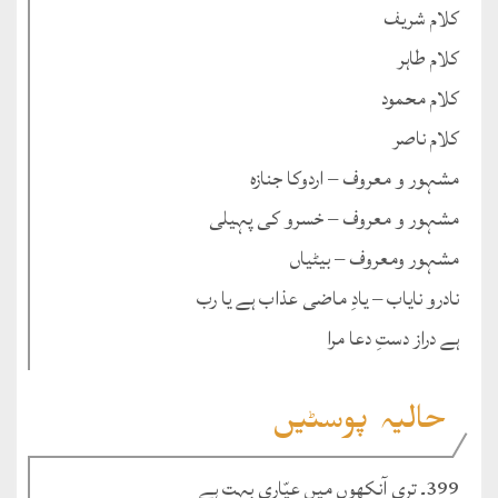
کلام شریف
کلام طاہر
کلام محمود
کلام ناصر
مشہور و معروف – اردوکا جنازہ
مشہور و معروف – خسرو کی پہیلی
مشہور ومعروف – بیٹیاں
نادرو نایاب – یادِ ماضی عذاب ہے یا رب
ہے دراز دستِ دعا مرا
حالیہ پوسٹیں
399۔ تری آنکھوں میں عیّاری بہت ہے