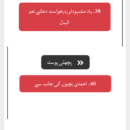
38۔ یاد مشہوداوردرخواست دعائے نعم
البدل
پچھلی پوسٹ
40۔ احمدی بچیوں کی جانب سے