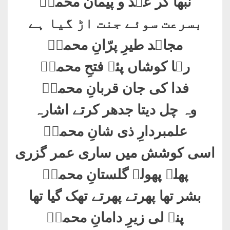
نبھا کر عہد و پیمان محمدؐ
بسرعت سوئے جنت اڑ گیا ہے
مجاہد طیرِ پرّانِ محمدؐ
رہا کوشاں پئے فتحِ محمدؐ
فدا کی جان قربانِ محمدؐ
وہ چل دیتا جدھر کرتے اشارہ
علمبردارِ ذی شانِ محمدؐ
اسی کوشش میں ساری عمر گزری
پھلے پھولے گلستانِ محمدؐ
بشر تھا پھرتے پھرتے تھک گیا تھا
پنہ لی زیرِ دامانِ محمدؐ