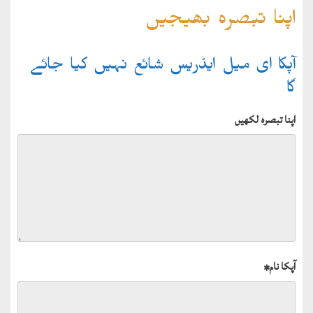
اپنا تبصرہ بھیجیں
آپکا ای میل ایڈریس شائع نہیں کیا جائے
گا
اپنا تبصرہ لکھیں
آپکا نام
*