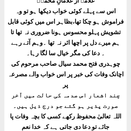
غلامے از غلامانِ محمدؐ
اس سے پہلے کوئی خواب دیکھا ہو تو وہ
فراموش ہو چکا تھا،بظاہر اس میں کوئی قابل
تشویش پہلو محسوس ہونا ضروری نہ تھا تا
ہم میرے دل پر اچھا اثر نہ تھا ۔وہم آتے رہے
۔ دعا کی مگر خیال سا لگا رہا۔
چوہدری فتح محمد سیال صاحب مرحوم کی
اچانک وفات کی خبر پر اس خواب والے مصرعہ
پر
چند اشعار اس صدمہ کی حالت میں آخر
صورت پذیر ہو گئے جو درج ذیل ہیں۔
اللہ تعالیٰ محفوظ رکھے کسی کا بچہ وفات پا
جائے تو دعا دی جاتی ہے کہ خدا نعم