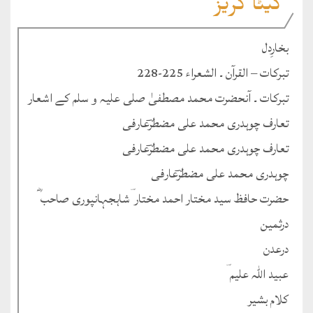
کیٹا گریز
بخارِدل
تبرکات – القرآن ۔ الشعراء 225-228
تبرکات ۔ آنحضرت محمد مصطفیٰ صلی علیہ و سلم کے اشعار
تعارف چوہدری محمد علی مضطرؔعارفی
تعارف چوہدری محمد علی مضطرؔعارفی
چوہدری محمد علی مضطرؔعارفی
حضرت حافظ سید مختار احمد مختار ؔشاہجہانپوری صاحب ؓ
درثمین
درعدن
عبید اللہ علیم ؔ
کلام بشیر