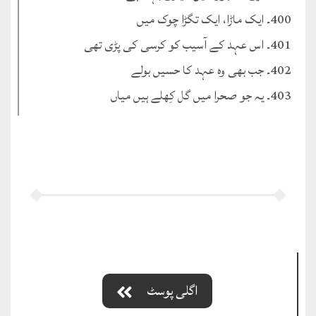
400۔ ایک ماڑا، ایک تگڑا چوک میں
401۔ اس عہد کے آسیب کو کرسی کی پڑی تھی
402۔ جب بھی وہ عہد کا حسیں بولے
403۔ یہ جو صحرا میں گل کِھلے ہیں میاں
اگلی پوسٹ