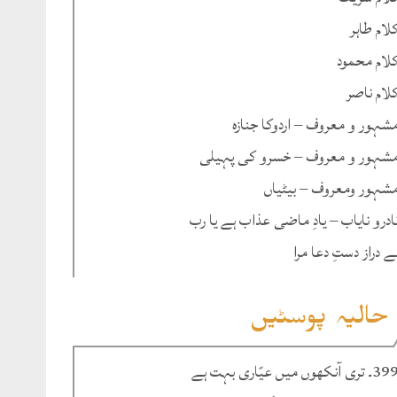
لام طاہر
لام محمود
لام ناصر
شہور و معروف – اردوکا جنازہ
شہور و معروف – خسرو کی پہیلی
شہور ومعروف – بیٹیاں
ادرو نایاب – یادِ ماضی عذاب ہے یا رب
ے دراز دستِ دعا مرا
حالیہ پوسٹیں
۔ تری آنکھوں میں عیّاری بہت ہے