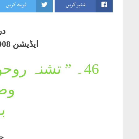
شئیر کریں
ٹویٹ کریں
در
ایڈیشن 2008صفحہ93۔94
46۔
” تشنہ روحو
وص
ب
ح