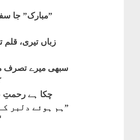
”مبارک” جا سفر 
زباں تیری، قلم ت
ہ
سبھی میرے تصرف می
ک
چکا ہے رحمتِ عا
”
ہم ہوئے دلبر کے
گ