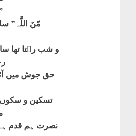
”
مّنَ اللَّہ”
سائ
و شب رہتا تھا سا
رح
حق جوش میں آئی
تسکین و سکوں مو
م
نصرت ہم قدم ہے 