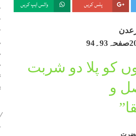
پلس کریں
واٹس ایپ کریں
ک
ک
عدن
ک
م
م
م
ں کو پلا دو شربت
ن
ل و
ہ
قا”
399
ضرت