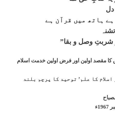
دل
ہے ہاتھ میں قرآن ہے
شنہ
 شربتِ وصل و بقا”
 مقصد اولین اور فرض اولین خدمت اسلام
 اسلام کا علم’ توحید کا پرچم بلند
صباح
196ء