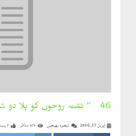
46۔ ” تشنہ روحوں کو پلا دو شربت وصل و بقا”
اپریل 17, 2016
تبصرہ بھیجیں
مناظر
پسند
0
439