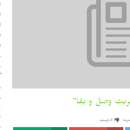
ت
ت
ا
ت
ت
چ
ح
د
د
ع
ک
یدہ
ناپسند
0
ک