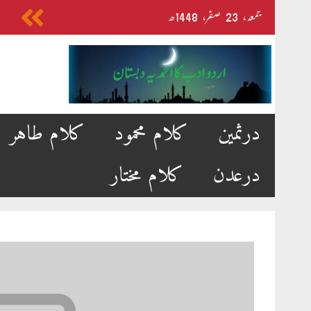
Skip
جمعہ‬‮،
23
صفر‬،
1448ھ
to
content
درثمین
کلام محمود
کلام طاہر
درعدن
کلام مختار