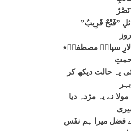
نَصْرٌ
لِ
”فَتْحٌ قَرِیبٌ
”
روز
لارِ سپاہِ مصطفیؐ٭
متِ
 یہ حالت دیکھ کر
بہر
لا نے یہ مژدہ دیا
یری
فضل میرا ہم نفَس