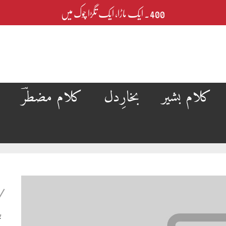
400۔ ایک ماڑا، ایک تگڑا چوک میں
کلام بشیر
بخارِدل
کلام مضطرؔ
ب