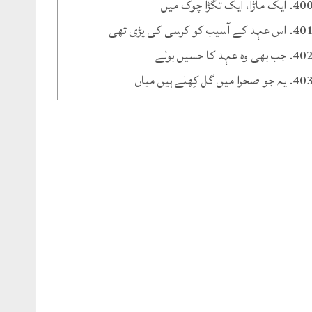
۔ ایک ماڑا، ایک تگڑا چوک میں
۔ اس عہد کے آسیب کو کرسی کی پڑی تھی
۔ جب بھی وہ عہد کا حسیں بولے
۔ یہ جو صحرا میں گل کِھلے ہیں میاں