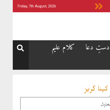
Friday, 7th August, 2026
دستِ دعا
کلام علیم
کیٹا گریز
خارِدل