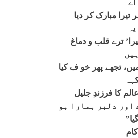
اے
تیرا مبارک کر دیا
یہ
یرا’ ترے قلب و دماغ
یں
ں، تجھے پھر خو ف کیا
ہہ
لم کا فرزندِ جلیل
 اور دلبر ہمارا ہو
یا
”
کام