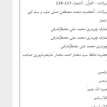
برکات – القرآن ۔ الشعراء 225-228
برکات ۔ آنحضرت محمد مصطفیٰ صلی علیہ و سلم کے
شعار
عارف چوہدری محمد علی مضطرؔعارفی
عارف چوہدری محمد علی مضطرؔعارفی
وہدری محمد علی مضطرؔعارفی
ضرت حافظ سید مختار احمد مختار ؔشاہجہانپوری صاحب
رثمین
رعدن
بید اللہ علیم ؔ
لام بشیر
لام شریف