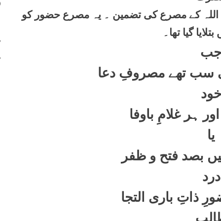
400
ہ اللہ کے مصرع کی تضمین ۔ یہ مصرع حضور کو
401
تلایا گیا تھا۔
402
ب
403
ی سب تھے مصروفِ دعا
ود
ور ہر غلامِ باوفا
یا
ئیں بصد فتح و ظفر
درد
ِ ذاتِ باری التجا
البِ