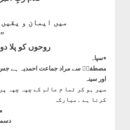
میں ایمان و یقیں 
”ت
روحوں کو پلا دو
٭سپاہ
مصطفیؐ سے مراد جماعت احمدیہ ہے جس کا
اور سینہ
سپر ہو کر تما م عالم کے چپہ چپہ پر
کرنا ہے ۔مبارکہ
م
دسمبر 7