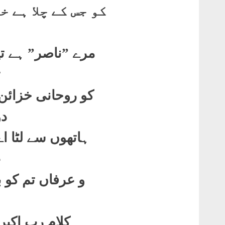
کو جس کے چلا ہے 
مرے ”ناصر” ہے تی
ت
کو روحانی خزائن
دو
ہاتھوں سے لٹا ا
ع
و عرفاں تم کو ب
کلام ربِ اکبر