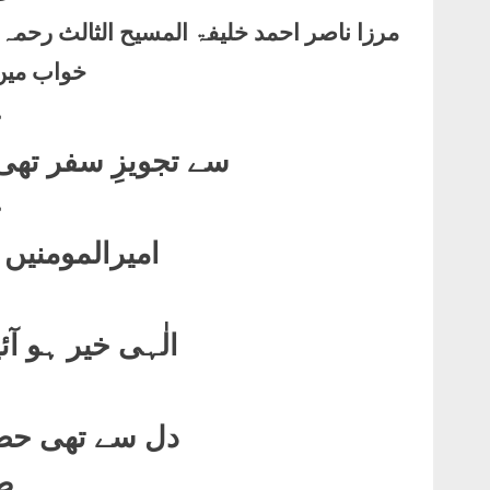
مرزا ناصر احمد خلیفۃ المسیح الثالث رحم
خواب میں ب
ج
سے تجویزِ سفر تھ
خ
امیرالمومنیں ا
الٰہی خیر ہو آ
دل سے تھی حضور
ط