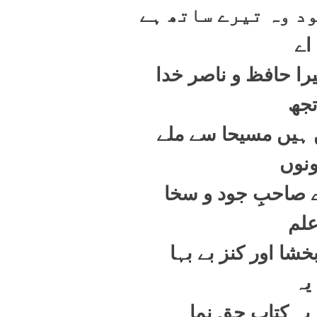
خود وہ تیرے ساتھ ہے
اے
را حافظ و ناصر خدا
جھ
 ہیں مسیحا سے ملے
نوں
ے صاحبِ جود و سخا
لم
خشا اور کنز بے بہا
یہ
 یہ کتابِ حق نما