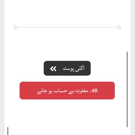
اگلی پوسٹ
48۔ مغفرت بے حساب ہو جائے