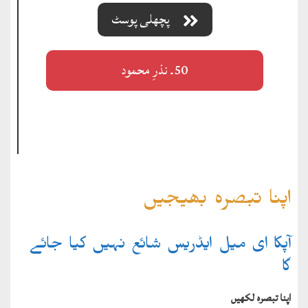
پچھلی پوسٹ
50۔ نذرِ محمود
اپنا تبصرہ بھیجیں
آپکا ای میل ایڈریس شائع نہیں کیا جائے
گا
اپنا تبصرہ لکھیں