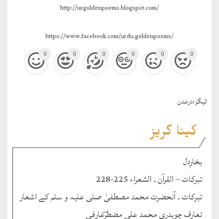
http://urgoldenpoems.blogspot.com/
https://www.facebook.com/urdu.goldenpoems/
0
0
0
0
0
0
ٹيگز:
درعدن
کیٹا گریز
بخارِدل
تبرکات – القرآن ۔ الشعراء 225-228
تبرکات ۔ آنحضرت محمد مصطفیٰ صلی علیہ و سلم کے اشعار
تعارف چوہدری محمد علی مضطرؔعارفی