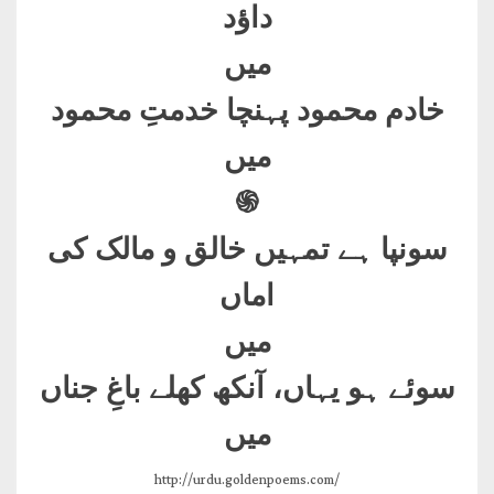
داؤد
میں
خادم محمود پہنچا خدمتِ محمود
میں
֍
سونپا ہے تمہیں خالق و مالک کی
اماں
میں
سوئے ہو یہاں، آنکھ کھلے باغِ جناں
میں
http://urdu.goldenpoems.com/