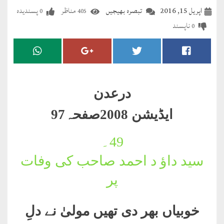
مضطرؔ
اپریل 15, 2016
تبصرہ بھیجیں
مناظر
پسندیدہ
0
405
ناپسند
0
دستِ
دعا
کلام
علیم
درعدن
درعدن
ایڈیشن 2008صفحہ97
کلام
49۔
مختار
سید داؤ د احمد صاحب کی وفات
پر
خوبیاں بھر دی تھیں مولیٰ نے دلِ