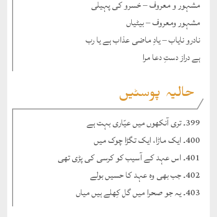
مشہور و معروف – خسرو کی پہیلی
مشہور ومعروف – بیٹیاں
نادرو نایاب – یادِ ماضی عذاب ہے یا رب
ہے دراز دستِ دعا مرا
حالیہ پوسٹیں
399۔ تری آنکھوں میں عیّاری بہت ہے
400۔ ایک ماڑا، ایک تگڑا چوک میں
401۔ اس عہد کے آسیب کو کرسی کی پڑی تھی
402۔ جب بھی وہ عہد کا حسیں بولے
403۔ یہ جو صحرا میں گل کِھلے ہیں میاں