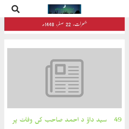
Skip
درثمین
جمعرات‬‮،
22
صفر‬،
1448ھ
to
content
کلام
محمود
کلام
طاہر
کلام
بشیر
بخارِدل
49۔ سید داؤ د احمد صاحب کی وفات پر
کلام