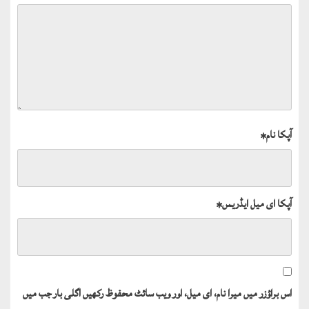
آپکا نام
*
آپکا ای میل ایڈریس
*
اس براؤزر میں میرا نام، ای میل، اور ویب سائٹ محفوظ رکھیں اگلی بار جب میں