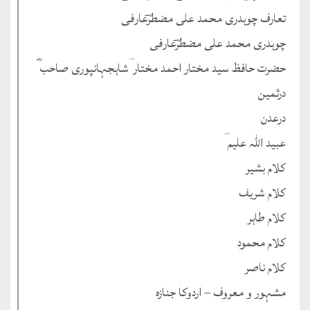
تعارف چوہدری محمد علی مضطرؔعارفی
چوہدری محمد علی مضطرؔعارفی
حضرت حافظ سید مختار احمد مختار ؔشاہجہانپوری صاحب ؓ
درثمین
درعدن
عبید اللہ علیم ؔ
کلام بشیر
کلام شریف
کلام طاہر
کلام محمود
کلام ناصر
مشہور و معروف – اردوکا جنازہ