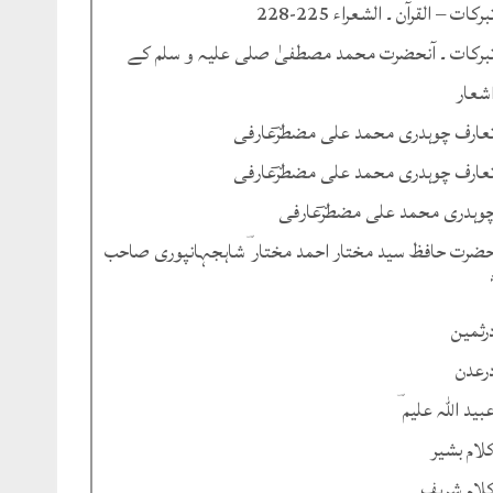
برکات – القرآن ۔ الشعراء 225-228
برکات ۔ آنحضرت محمد مصطفیٰ صلی علیہ و سلم کے
شعار
عارف چوہدری محمد علی مضطرؔعارفی
عارف چوہدری محمد علی مضطرؔعارفی
وہدری محمد علی مضطرؔعارفی
ضرت حافظ سید مختار احمد مختار ؔشاہجہانپوری صاحب
رثمین
رعدن
بید اللہ علیم ؔ
لام بشیر
لام شریف