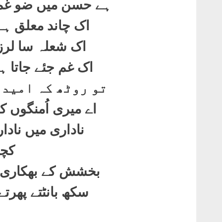
ہے حسن میں ضو غم 
اک چاند معلق ہ
اک شعلہ سا لرزا
اک غم جئے جاتا 
تو روٹھ کہ امیدو
اے میری اُمنگوں 
ناداری میں نادا
کچھ
بخشش کے بھکاری ،
سکھ بانٹتے پھرتے