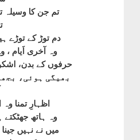
تم جن کا وسیلہ ت
ت
دم توڑ کے توڑے ہ
وہ آخری اَیام ، 
حرفوں کے بدن، اشکو
بھیگی ہوئی، بجھت
آ
اظہارِ تمنا وہ
وہ ہاتھ جھٹکتے 
میں نے نہیں جینا