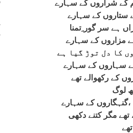
400
کے شراروں کے سہارے
401
ے ستاروں کے سہارے
402
ں ہے سر گور ِتمنا
403
ہے مزاروں کے سہارے
ں کا دل توڑ گیا ہے
کے سہاروں کے سہارے
روں کے رکھوالے تھے
 لوگ
گنہگاروں کے سہارے
 تھے مگر کتنے دکھی
تھے