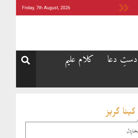
Friday, 7th August, 2026
دستِ دعا
کلام علیم
کیٹا گریز
خارِدل