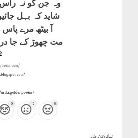
وہ جن کو نہ راس 
شاید کہ بہل جائی
آ بیٹھ مرے پاس
مت چھوڑ کے جا در
2
npoems.com/
.blogspot.com/
/urdu.goldenpoems/
0
0
0
ٹيگز:
کلام طاہر