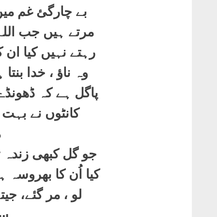
بے چارگئ غم می
مرتے ہیں جب اللہ
رہتے نہیں کیا ان 
وہ ناؤ ، خدا بنتا 
پاگل ہے کہ ڈھونڈے
کانٹوں نے بہت ی
م
جو گل کبھی زندہ 
کیا اُن کا بھروسہ 
لو ، مر گئے، جیت
سہ