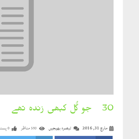
30۔ جو گُل کبھی زندہ تھے
مارچ 31, 2016
تبصرہ بھیجیں
مناظر
پسند
0
593