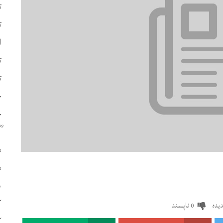
ت
ت
ا
ت
ت
چ
ح
د
د
ع
ک
یدہ
ناپسند
0
ک