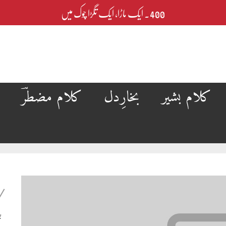
400۔ ایک ماڑا، ایک تگڑا چوک میں
کلام بشیر
بخارِدل
کلام مضطرؔ
ب