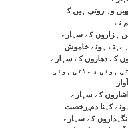
ھیں وہ روتی ہیں کہ
م نے
یں ہزاروں کے سہارے
وہ بہتے ہوئے خاموش
ں کے دھاروں کے سہارے
ی ہوئی ، مٹتی ہوئی
واز
 اشاروں کے سہارے
ہوئے کہنا دم ِرخصت
 نگہداروں کے سہارے