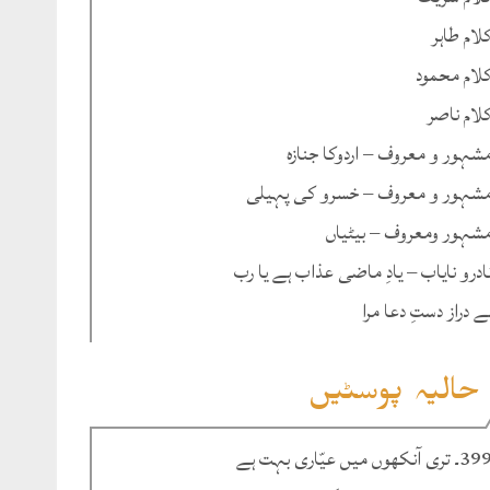
لام طاہر
لام محمود
لام ناصر
شہور و معروف – اردوکا جنازہ
شہور و معروف – خسرو کی پہیلی
شہور ومعروف – بیٹیاں
ادرو نایاب – یادِ ماضی عذاب ہے یا رب
ے دراز دستِ دعا مرا
حالیہ پوسٹیں
۔ تری آنکھوں میں عیّاری بہت ہے