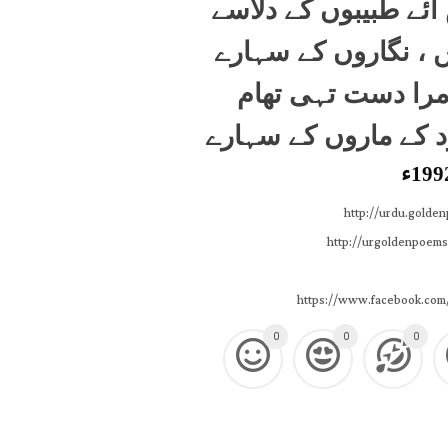
آئے طبیبوں کے دلاسے
ں ، نگاروں کے سہارے
 مرا دست تہی تھام
د کے ماروں کے سہارے
199ء
http://urdu.golde
http://urgoldenpoems
https://www.facebook.com
0
0
0