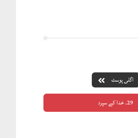
اگلی پوسٹ
29۔ خدا کے سپرد