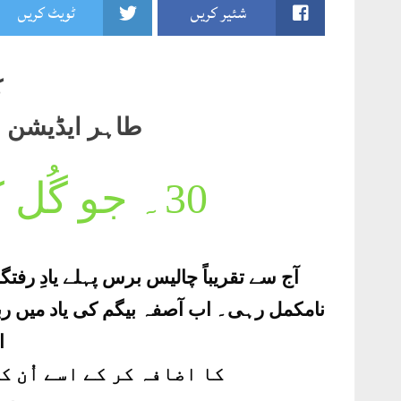
شئیر کریں
ٹویٹ کریں
ک
طاہر ایڈیشن 2004صفحہ79۔80
30۔
جو گُل 
آج سے تقریباً چالیس برس پہلے یادِ رفت
نامکمل رہی۔ اب آصفہ بیگم کی یاد میں ر
ا
کا اضافہ کر کے اسے اُن ک