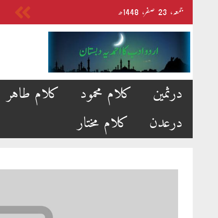
Skip
جمعہ‬‮،
23
صفر‬،
1448ھ
to
content
درثمین
کلام محمود
کلام طاہر
درعدن
کلام مختار