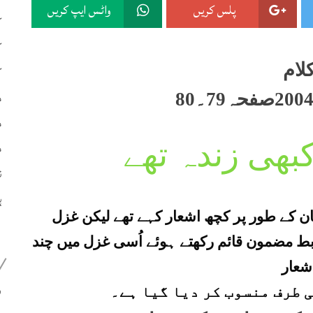
پلس کریں
واٹس ایپ کریں
ک
ک
لام
ک
م
م
م
کبھی زندہ تھے
ن
ہ
گان کے طور پر کچھ اشعار کہے تھے لیکن غزل
بط مضمون قائم رکھتے ہوئے اُسی غزل میں چند
شعار
399
ی طرف منسوب کر دیا گیا ہے۔