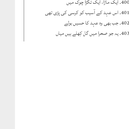
۔ ایک ماڑا، ایک تگڑا چوک میں
۔ اس عہد کے آسیب کو کرسی کی پڑی تھی
۔ جب بھی وہ عہد کا حسیں بولے
۔ یہ جو صحرا میں گل کِھلے ہیں میاں