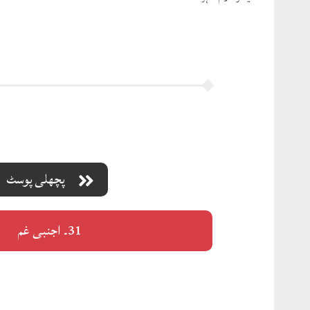
پچھلی پوسٹ
31۔ اجنبی غم