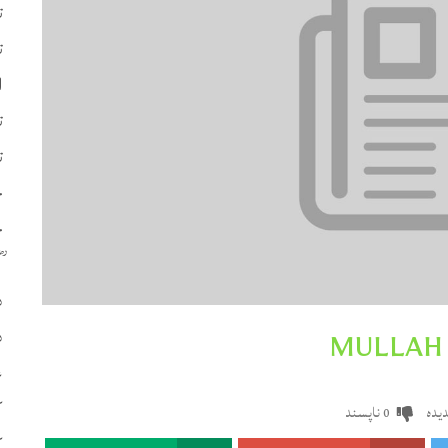
ت
ت
ا
ت
ت
چ
ح
د
د
ع
ک
یدہ
ناپسند
0
ک