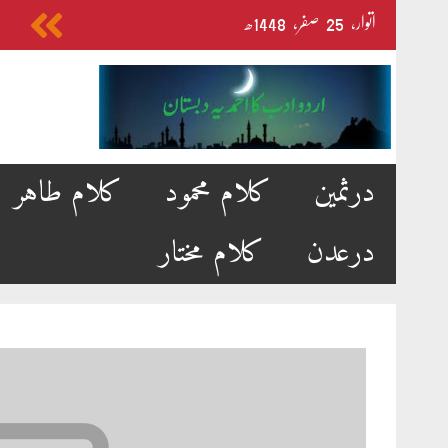
Skip
اتوار‬‮،
25
صفر‬،
1448ھ
to
content
درثمین
کلام محمود
کلام طاہر
درعدن
کلام مختار