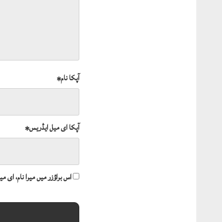
آپکا نام
*
آپکا ای میل ایڈریس
*
اس براؤزر میں میرا نام، ای 