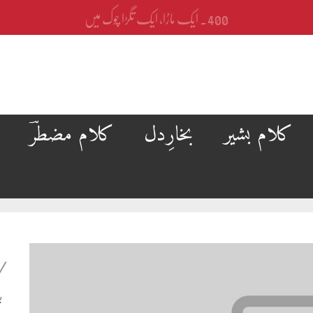
400۔ ایک ماڑا، ایک تگڑا چوک میں
کلام بشیر
بخارِدل
کلام مضطرؔ
ب