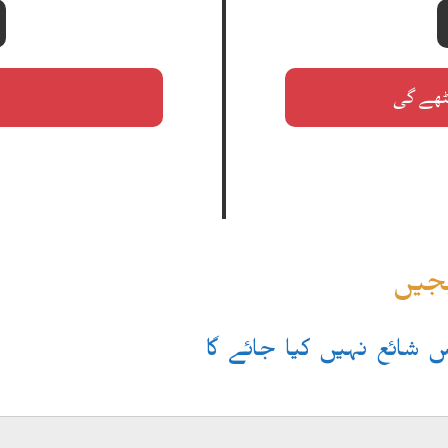
یجیں
یس شائع نہیں کیا جائے گا