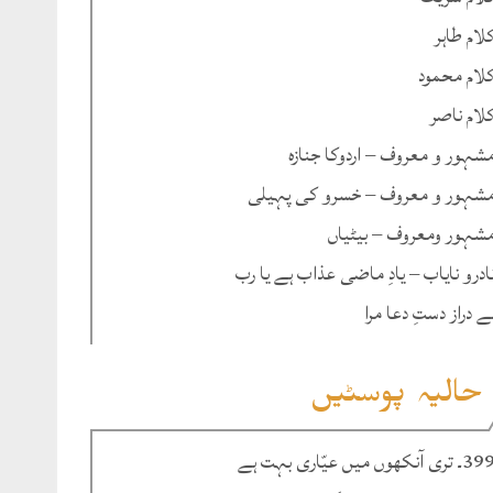
لام طاہر
لام محمود
لام ناصر
شہور و معروف – اردوکا جنازہ
شہور و معروف – خسرو کی پہیلی
شہور ومعروف – بیٹیاں
ادرو نایاب – یادِ ماضی عذاب ہے یا رب
ے دراز دستِ دعا مرا
حالیہ پوسٹیں
۔ تری آنکھوں میں عیّاری بہت ہے