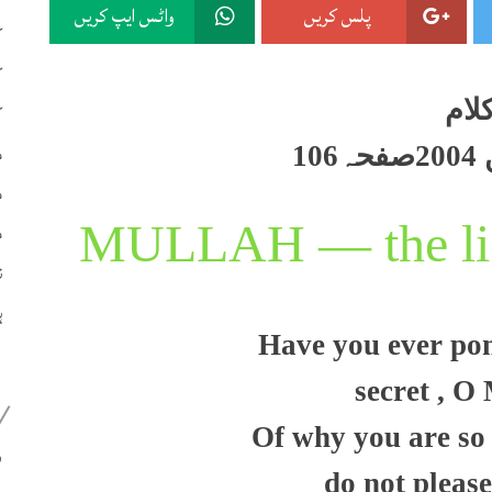
پلس کریں
واٹس ایپ کریں
ک
ک
لام
ک
م
10
م
م
ن
ہ
Have you ever pon
secret , O
Of why you are so
399
do not please