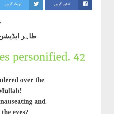
شئیر کریں
ٹویٹ کریں
ک
طاہر ایڈیشن 2004صفحہ6
.MULLAH — the lies personified
42
dered over the
 Mullah
!
 nauseating and
 the eyes
?