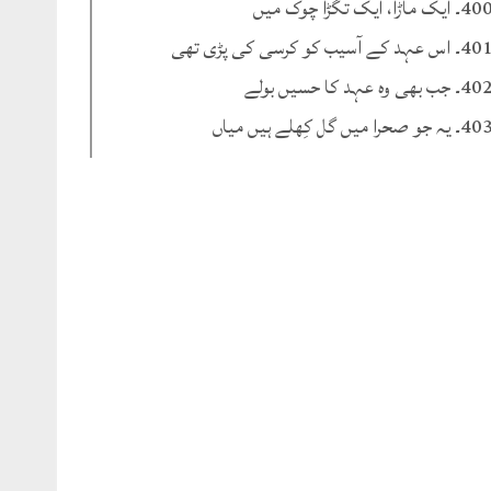
۔ ایک ماڑا، ایک تگڑا چوک میں
۔ اس عہد کے آسیب کو کرسی کی پڑی تھی
۔ جب بھی وہ عہد کا حسیں بولے
۔ یہ جو صحرا میں گل کِھلے ہیں میاں