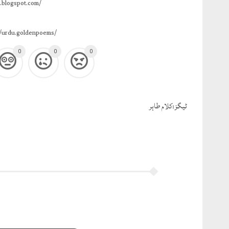
.blogspot.com/
/urdu.goldenpoems/
0
0
0
ٹيگز:
کلام طاہر