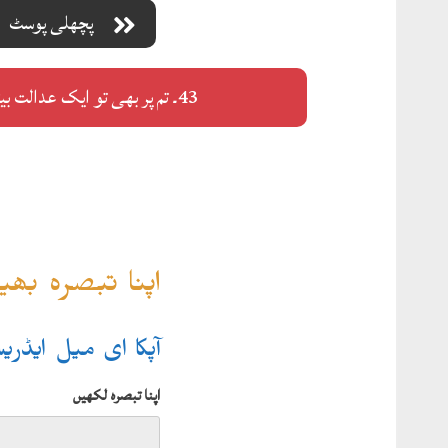
پچھلی پوسٹ
43۔ تم پر بھی تو ایک عدالت بیٹھے گی
اپنا تبصرہ بھ
آپکا ای میل ایڈر
اپنا تبصرہ لکھیں