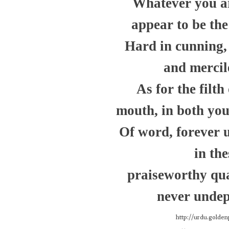
Whatever you ar
appear to be th
Hard in cunning,
and mercil
As for the filth
mouth, in both you
Of word, forever u
in the
praiseworthy qua
never unde
http://urdu.golde