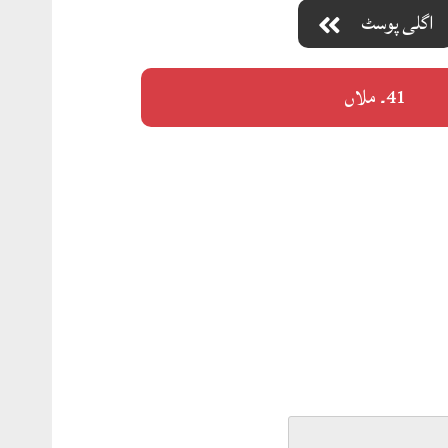
اگلی پوسٹ
41۔ ملاں