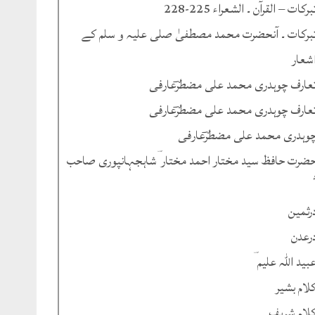
برکات – القرآن ۔ الشعراء 225-228
برکات ۔ آنحضرت محمد مصطفیٰ صلی علیہ و سلم کے
شعار
عارف چوہدری محمد علی مضطرؔعارفی
عارف چوہدری محمد علی مضطرؔعارفی
وہدری محمد علی مضطرؔعارفی
ضرت حافظ سید مختار احمد مختار ؔشاہجہانپوری صاحب
رثمین
رعدن
بید اللہ علیم ؔ
لام بشیر
لام شریف