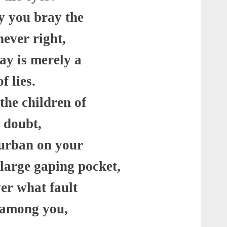
ly you bray the
never right
,
ay is merely a
f lies
.
the children of
 doubt
,
turban on your
 large gaping pocket
,
ver what fault
e among you
,