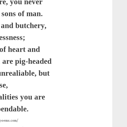
e, you never
e sons of man
.
 and butchery,
essness
;
 of heart and
 are pig-headed
nrealiable, but
se
,
lities you are
pendable
.
npoems.com/