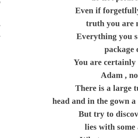
400
Even if forgetful
401
truth you are 
402
403
Everything you s
package o
You are certainly 
Adam , no
There is a large 
head and in the gown a
But try to disco
lies with som