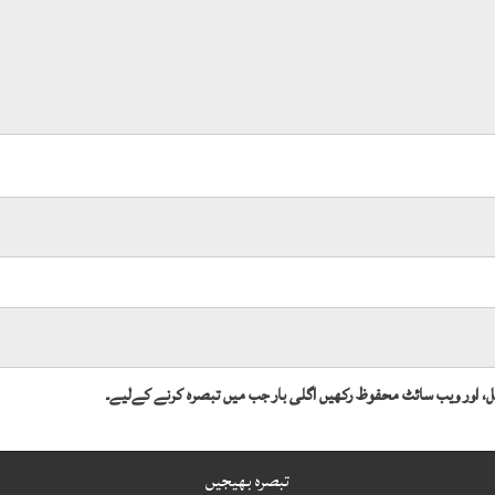
میل، اور ویب سائٹ محفوظ رکھیں اگلی بار جب میں تبصرہ کرنے کےلیے۔