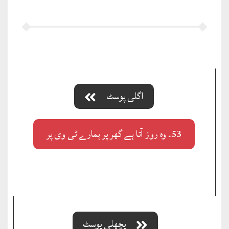
اگلی پوسٹ
53۔ وہ روز آتا ہے گھر پر ہمارے ٹی وی پر
پچھلی پوسٹ