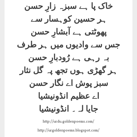
خاک پا ہے سبزہ زارِ حسن
ہر حسین کوہسار سے
پھوٹتی ہے آبشارِ حسن
جس سے وادیوں میں ہر طرف
بہ رہی ہے رُودبارِ حسن
ہر گھڑی ہوں تجھ پہ گل نثار
سبز پوش اے نگار حسن
اے عظیم انڈونیشیا
جایا لہ۔ انڈونیشیا
http://urdu.goldenpoems.com/
http://urgoldenpoems.blogspot.com/