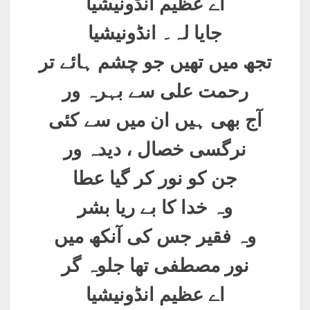
اے عظیم انڈونیشیا
جایا لہ۔ انڈونیشیا
تجھ میں تھیں جو چشم ہائے تر
رحمت علی سے بہرہ ور
آج بھی ہیں ان میں سے کئی
نرگسی خصال ، دیدہ ور
جن کو نور کر گیا عطا
وہ خدا کا بے ریا بشر
وہ فقیر جس کی آنکھ میں
نور مصطفی تھا جلوہ گر
اے عظیم انڈونیشیا