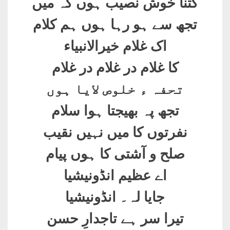
کتنا خوش نصیب ہوں کہ میں
تجھ سے ہو رہا ہوں ہم کلام
اک غلام خیرالانبیاء
کا غلام در غلام در غلام
تحفہ ء خلوص لایا ہوں
تجھ پہ بھیجتا ہوا سلام
نفرتوں کا میں نہیں نقیب
صلح و آشتی کا ہوں پیام
اے عظیم انڈونیشیا
جایا لہ۔ انڈونیشیا
تیرا سر ہے تاجدارِ حسن