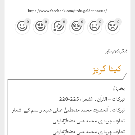
https://www.facebook.com/urdu.goldenpoems/
0
0
0
0
0
0
ٹيگز:
کلام طاہر
کیٹا گریز
بخارِدل
تبرکات – القرآن ۔ الشعراء 225-228
تبرکات ۔ آنحضرت محمد مصطفیٰ صلی علیہ و سلم کے اشعار
تعارف چوہدری محمد علی مضطرؔعارفی
تعارف چوہدری محمد علی مضطرؔعارفی