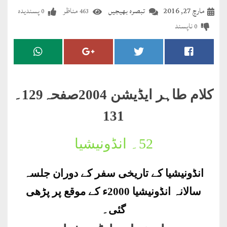
مضطرؔ
مارچ 27, 2016
تبصرہ بھیجیں
مناظر
پسندیدہ
0
463
ناپسند
0
دستِ
دعا
کلام
علیم
کلام طاہر ایڈیشن 2004صفحہ129۔
درعدن
131
کلام
52۔
انڈونیشیا
مختار
انڈونیشیا کے تاریخی سفر کے دوران جلسہ
سالانہ انڈونیشیا 2000ء کے موقع پر پڑھی
گئی۔