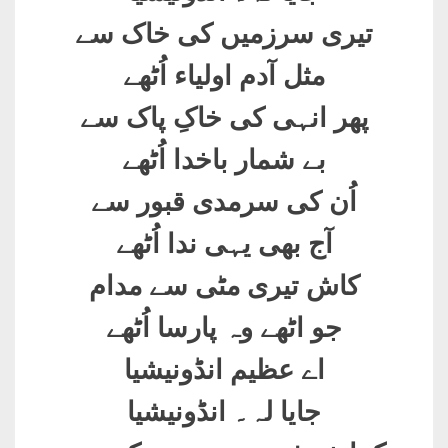
تیری سرزمیں کی خاک سے
مثل آدم اولیاء اُٹھے
پھر انہی کی خاکِ پاک سے
بے شمار باخدا اُٹھے
اُن کی سرمدی قبور سے
آج بھی یہی ندا اُٹھے
کاش تیری مٹی سے مدام
جو اٹھے وہ پارسا اُٹھے
اے عظیم انڈونیشیا
جایا لہ۔ انڈونیشیا