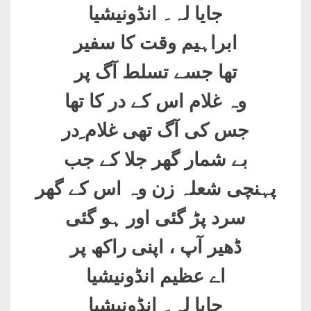
جایا لہ۔ انڈونیشیا
ابراہیم وقت کا سفیر
تھا جسے تسلط آگ پر
وہ غلام اس کے در کا تھا
جس کی آگ تھی غلام ِدر
بے شمار گھر جلا کے جب
پہنچی شعلہ زن وہ اس کے گھر
سرد پڑ گئی اور ہو گئی
ڈھیر آپ ، اپنی راکھ پر
اے عظیم انڈونیشیا
جایا لہ۔ انڈونیشیا