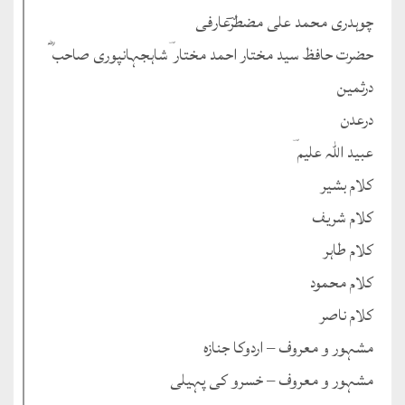
چوہدری محمد علی مضطرؔعارفی
حضرت حافظ سید مختار احمد مختار ؔشاہجہانپوری صاحب ؓ
درثمین
درعدن
عبید اللہ علیم ؔ
کلام بشیر
کلام شریف
کلام طاہر
کلام محمود
کلام ناصر
مشہور و معروف – اردوکا جنازہ
مشہور و معروف – خسرو کی پہیلی