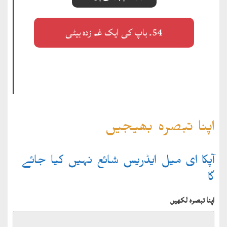
54۔ باپ کی ایک غم زدہ بیٹی
اپنا تبصرہ بھیجیں
آپکا ای میل ایڈریس شائع نہیں کیا جائے
گا
اپنا تبصرہ لکھیں