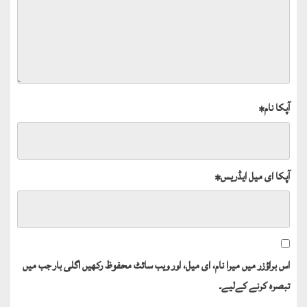
آپکا نام
*
آپکا ای میل ایڈریس
*
اس براؤزر میں میرا نام، ای میل، اور ویب سائٹ محفوظ رکھیں اگلی بار جب میں
تبصرہ کرنے کےلیے۔