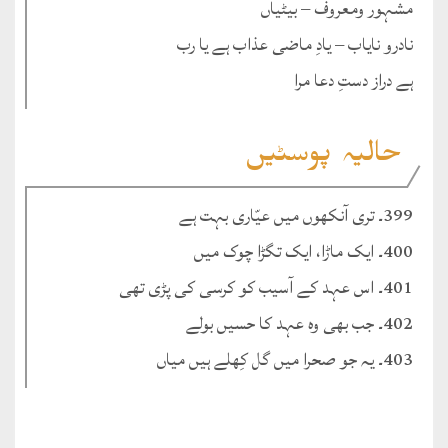
مشہور ومعروف – بیٹیاں
نادرو نایاب – یادِ ماضی عذاب ہے یا رب
ہے دراز دستِ دعا مرا
حالیہ پوسٹیں
399۔ تری آنکھوں میں عیّاری بہت ہے
400۔ ایک ماڑا، ایک تگڑا چوک میں
401۔ اس عہد کے آسیب کو کرسی کی پڑی تھی
402۔ جب بھی وہ عہد کا حسیں بولے
403۔ یہ جو صحرا میں گل کِھلے ہیں میاں