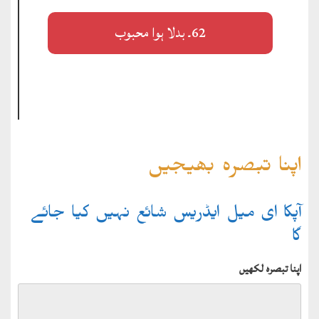
62۔ بدلا ہوا محبوب
اپنا تبصرہ بھیجیں
آپکا ای میل ایڈریس شائع نہیں کیا جائے
گا
اپنا تبصرہ لکھیں