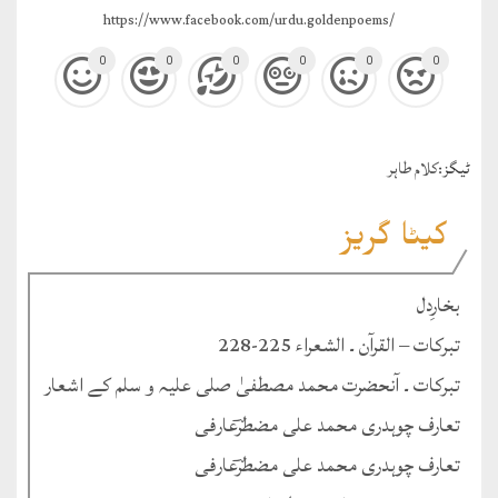
https://www.facebook.com/urdu.goldenpoems/
0
0
0
0
0
0
ٹيگز:
کلام طاہر
کیٹا گریز
بخارِدل
تبرکات – القرآن ۔ الشعراء 225-228
تبرکات ۔ آنحضرت محمد مصطفیٰ صلی علیہ و سلم کے اشعار
تعارف چوہدری محمد علی مضطرؔعارفی
تعارف چوہدری محمد علی مضطرؔعارفی