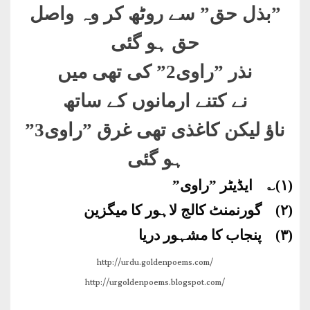
”
بذل حق” سے روٹھ کر وہ واصل
حق ہو گئی
نذر ”راوی2” کی تھی میں
نے کتنے ارمانوں کے ساتھ
ناؤ لیکن کاغذی تھی غرق ”راوی3”
ہو گئی
(١)؎ ایڈیٹر ”راوی
”
(٢) گورنمنٹ کالج لاہور کا میگزین
(٣) پنجاب کا مشہور دریا
http://urdu.goldenpoems.com/
http://urgoldenpoems.blogspot.com/