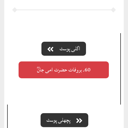
اگلی پوسٹ
60۔ بروفات حضرت امی جانؓ
پچھلی پوسٹ