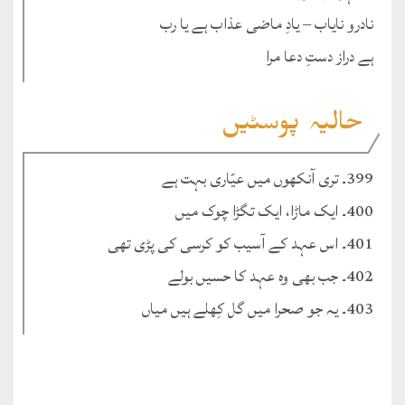
نادرو نایاب – یادِ ماضی عذاب ہے یا رب
ہے دراز دستِ دعا مرا
حالیہ پوسٹیں
399۔ تری آنکھوں میں عیّاری بہت ہے
400۔ ایک ماڑا، ایک تگڑا چوک میں
401۔ اس عہد کے آسیب کو کرسی کی پڑی تھی
402۔ جب بھی وہ عہد کا حسیں بولے
403۔ یہ جو صحرا میں گل کِھلے ہیں میاں