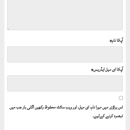
آپکا نام
*
آپکا ای میل ایڈریس
*
اس براؤزر میں میرا نام، ای میل، اور ویب سائٹ محفوظ رکھیں اگلی بار جب میں
تبصرہ کرنے کےلیے۔