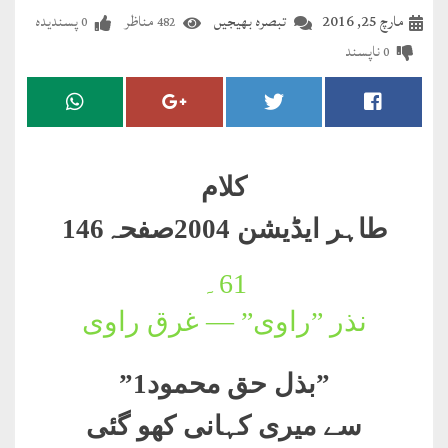
مضطرؔ
مارچ 25, 2016
تبصرہ بھیجیں
مناظر
پسندیدہ
0
482
ناپسند
0
دستِ
دعا
کلام
علیم
کلام
درعدن
طاہر ایڈیشن 2004صفحہ146
کلام
61۔
مختار
نذر ”راوی” — غرق راوی
”
بذل حق محمود1”
سے میری کہانی کھو گئی