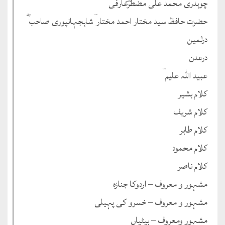
چوہدری محمد علی مضطرؔعارفی
حضرت حافظ سید مختار احمد مختار ؔشاہجہانپوری صاحب ؓ
درثمین
درعدن
عبید اللہ علیم ؔ
کلام بشیر
کلام شریف
کلام طاہر
کلام محمود
کلام ناصر
مشہور و معروف – اردوکا جنازہ
مشہور و معروف – خسرو کی پہیلی
مشہور ومعروف – بیٹیاں