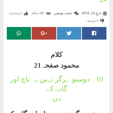
دن
مضطرؔ
مارچ 22, 2016
تبصرہ بھیجیں
مناظر
پسندیدہ
0
687
دستِ
ناپسند
0
دعا
کلام
علیم
کلام
درعدن
محمود صفحہ21
کلام
مختار
10۔
دوستو ہرگز نہیں یہ ناچ اور
گانے کے
دن