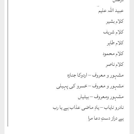
عبید اللہ علیم ؔ
کلام بشیر
کلام شریف
کلام طاہر
کلام محمود
کلام ناصر
مشہور و معروف – اردوکا جنازہ
مشہور و معروف – خسرو کی پہیلی
مشہور ومعروف – بیٹیاں
نادرو نایاب – یادِ ماضی عذاب ہے یا رب
ہے دراز دستِ دعا مرا