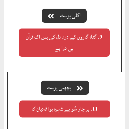
اگلی پوسٹ
9۔ گناہ گاروں کے دردِ دل کی بس اک قرآن
ہی دوا ہے
پچھلی پوسٹ
11۔ ہر چار سُو ہے شہرہ ہوا قادیان کا