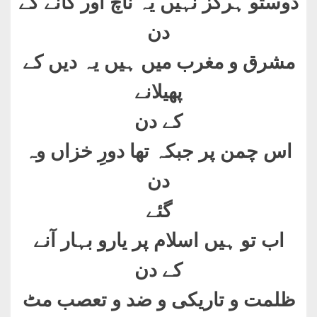
دوستو ہرگز نہیں یہ ناچ اور گانے کے
دن
مشرق و مغرب میں ہیں یہ دیں کے
پھیلانے
کے دن
اس چمن پر جبکہ تھا دورِ خزاں وہ
دن
گئے
اب تو ہیں اسلام پر یارو بہار آنے
کے دن
ظلمت و تاریکی و ضد و تعصب مٹ