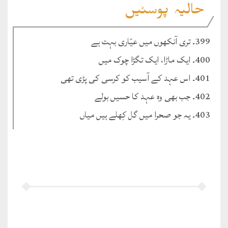
حالیہ پوسٹیں
399۔ تری آنکھوں میں عیّاری بہت ہے
400۔ ایک ماڑا، ایک تگڑا چوک میں
401۔ اس عہد کے آسیب کو کرسی کی پڑی تھی
402۔ جب بھی وہ عہد کا حسیں بولے
403۔ یہ جو صحرا میں گل کِھلے ہیں میاں