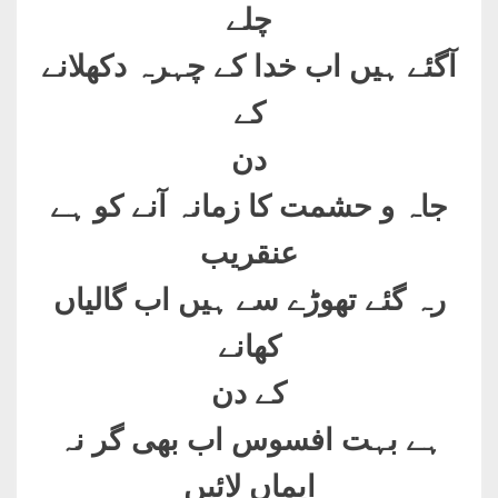
چلے
آگئے ہیں اب خدا کے چہرہ دکھلانے
کے
دن
جاہ و حشمت کا زمانہ آنے کو ہے
عنقریب
رہ گئے تھوڑے سے ہیں اب گالیاں
کھانے
کے دن
ہے بہت افسوس اب بھی گر نہ
ایماں لائیں