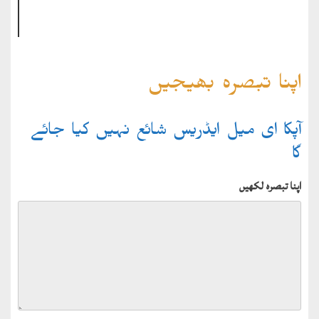
اپنا تبصرہ بھیجیں
آپکا ای میل ایڈریس شائع نہیں کیا جائے
گا
اپنا تبصرہ لکھیں