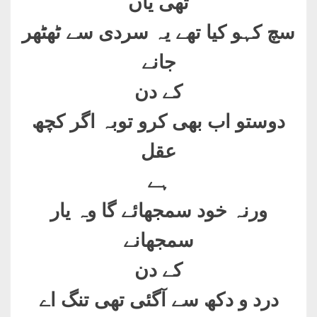
تھی یاں
سچ کہو کیا تھے یہ سردی سے ٹھٹھر
جانے
کے دن
دوستو اب بھی کرو توبہ اگر کچھ
عقل
ہے
ورنہ خود سمجھائے گا وہ یار
سمجھانے
کے دن
درد و دکھ سے آگئی تھی تنگ اے