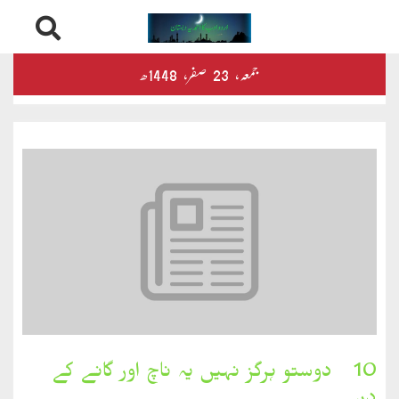
Skip
درثمین
جمعہ‬‮،
23
صفر‬،
1448ھ
to
content
کلام
محمود
کلام
طاہر
کلام
بشیر
بخارِدل
10۔ دوستو ہرگز نہیں یہ ناچ اور گانے کے
کلام