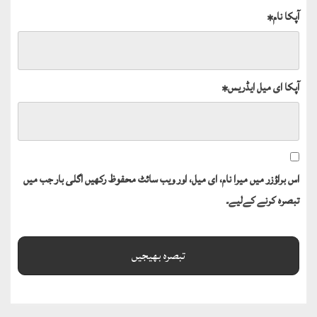
آپکا نام
*
آپکا ای میل ایڈریس
*
اس براؤزر میں میرا نام، ای میل، اور ویب سائٹ محفوظ رکھیں اگلی بار جب میں
تبصرہ کرنے کےلیے۔