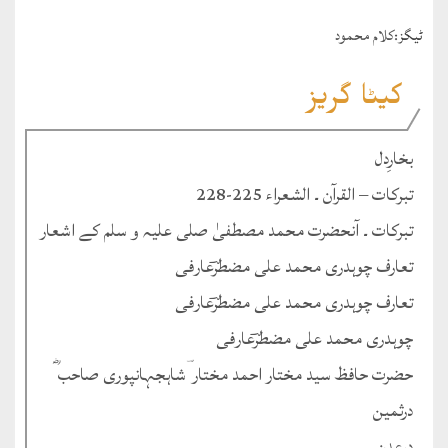
ٹيگز:
کلام محمود
کیٹا گریز
بخارِدل
تبرکات – القرآن ۔ الشعراء 225-228
تبرکات ۔ آنحضرت محمد مصطفیٰ صلی علیہ و سلم کے اشعار
تعارف چوہدری محمد علی مضطرؔعارفی
تعارف چوہدری محمد علی مضطرؔعارفی
چوہدری محمد علی مضطرؔعارفی
حضرت حافظ سید مختار احمد مختار ؔشاہجہانپوری صاحب ؓ
درثمین
درعدن