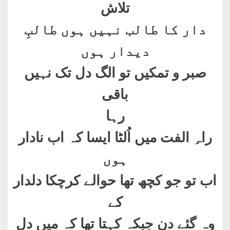
تلاش
دار کا طالب نہیں ہوں طالبِ
دیدار ہوں
صبر و تمکیں تو الگ دل تک نہیں
باقی
رہا
راہِ الفت میں اُلٹا ایسا کہ اب نادار
ہوں
اب تو جو کچھ تھا حوالے کرچکا دلدار
کے
وہ گئے دن جبکہ کہتا تھا کہ میں دل