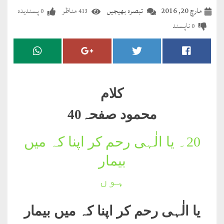
مضطرؔ
مارچ 20, 2016
تبصرہ بھیجیں
مناظر
پسندیدہ
0
413
ناپسند
0
دستِ
دعا
کلام
علیم
کلام
درعدن
محمود صفحہ40
کلام
20۔
یا الٰہی رحم کر اپنا کہ میں
مختار
بیمار
ہوں
یا الٰہی رحم کر اپنا کہ میں بیمار