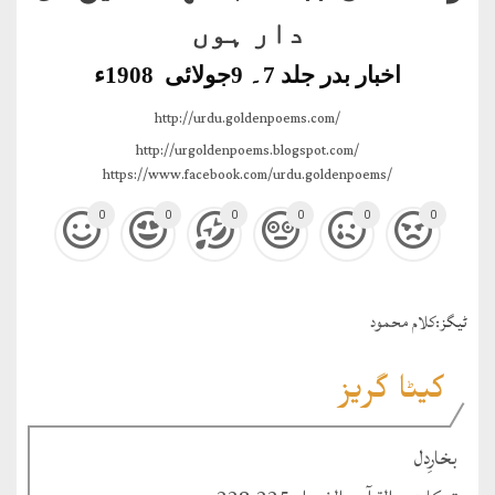
دار ہوں
اخبار بدر جلد 7۔ 9جولائی 1908ء
http://urdu.goldenpoems.com/
http://urgoldenpoems.blogspot.com/
https://www.facebook.com/urdu.goldenpoems/
0
0
0
0
0
0
ٹيگز:
کلام محمود
کیٹا گریز
بخارِدل