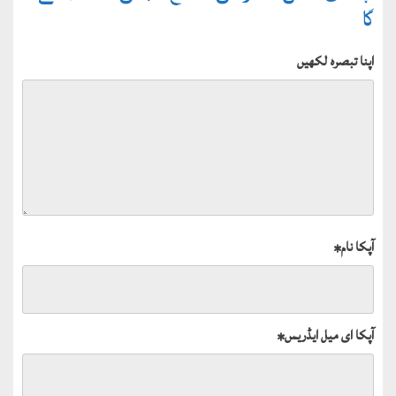
گا
اپنا تبصرہ لکھیں
آپکا نام
*
آپکا ای میل ایڈریس
*