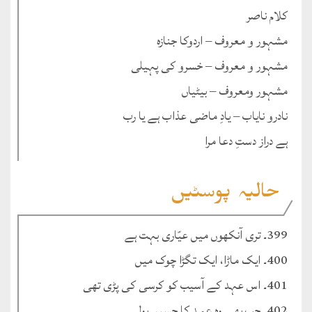
کلام ناصر
مشہور و معروف – اردوکا جنازہ
مشہور و معروف – خسرو کی پہیلی
مشہور ومعروف – بیٹیاں
نادرو نایاب – یادِ ماضی عذاب ہے یا رب
ہے دراز دستِ دعا مرا
حالیہ پوسٹیں
399۔ تری آنکھوں میں عیّاری بہت ہے
400۔ ایک ماڑا، ایک تگڑا چوک میں
401۔ اس عہد کے آسیب کو کرسی کی پڑی تھی
402۔ جب بھی وہ عہد کا حسیں بولے