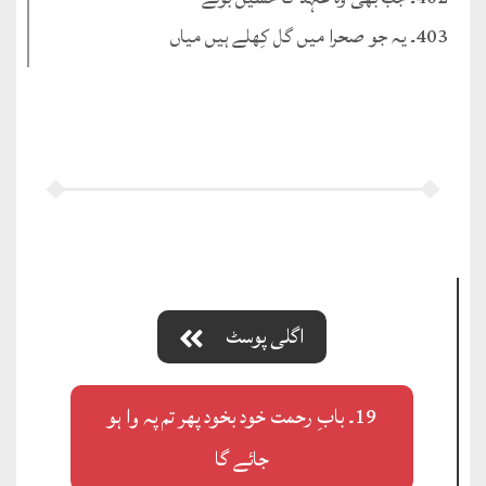
403۔ یہ جو صحرا میں گل کِھلے ہیں میاں
اگلی پوسٹ
19۔ بابِ رحمت خود بخود پھر تم پہ وا ہو
جائے گا