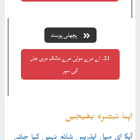
پچھلی پوسٹ
21۔ اے مرے مولیٰ مرے مالک مری جاں
کی سپر
اپنا تبصرہ بھیجیں
آپکا ای میل ایڈریس شائع نہیں کیا جائے