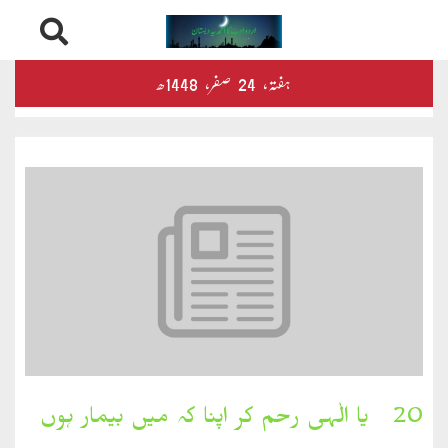
Skip
درثمین
ہفتہ‬‮،
24
صفر‬،
1448ھ
to
content
کلام
محمود
کلام
طاہر
کلام
بشیر
بخارِدل
20۔ یا الٰہی رحم کر اپنا کہ میں بیمار ہوں
کلام