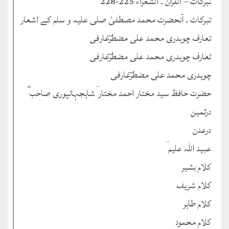
تبرکات – القرآن ۔ الشعراء 225-228
تبرکات ۔ آنحضرت محمد مصطفیٰ صلی علیہ و سلم کے اشعار
تعارف چوہدری محمد علی مضطرؔعارفی
تعارف چوہدری محمد علی مضطرؔعارفی
چوہدری محمد علی مضطرؔعارفی
حضرت حافظ سید مختار احمد مختار ؔشاہجہانپوری صاحب ؓ
درثمین
درعدن
عبید اللہ علیم ؔ
کلام بشیر
کلام شریف
کلام طاہر
کلام محمود