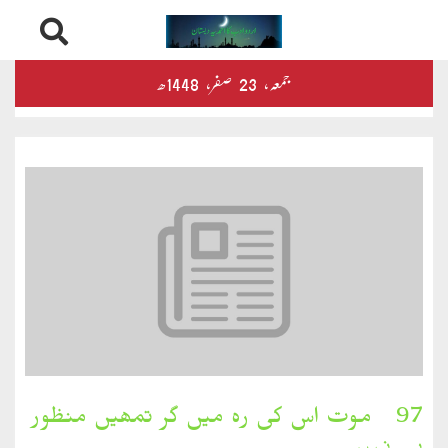
Skip
درثمین
جمعہ‬‮،
23
صفر‬،
1448ھ
to
content
کلام
محمود
کلام
طاہر
کلام
بشیر
بخارِدل
97۔ موت اس کی رہ میں گر تمھیں منظور
کلام