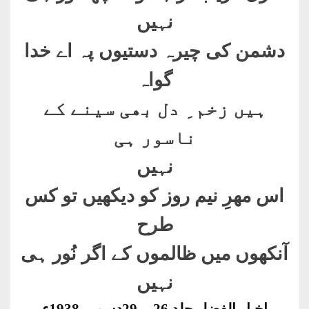
نہیں
دشمن کی چیرہ دستیوں پہ اے خدا
گواہ
ہیں زخم ِ دل بھی سینے کے
ناسور ہی
نہیں
اس مھرِ نیم روز کو دیکھیں تو کس
طرح
آنکھوں میں ظالموں کے اگر نُور ہی
نہیں