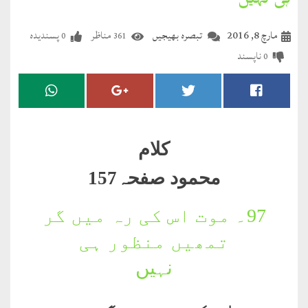
ہی نہیں
مضطرؔ
مارچ 8, 2016
تبصرہ بھیجیں
مناظر
پسندیدہ
0
361
دستِ
ناپسند
0
دعا
کلام
علیم
کلام
درعدن
محمود صفحہ157
کلام
مختار
97۔
موت اس کی رہ میں گر
تمھیں منظور ہی
نہیں