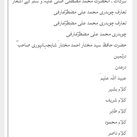
تبرکات ۔ آنحضرت محمد مصطفیٰ صلی علیہ و سلم کے اشعار
تعارف چوہدری محمد علی مضطرؔعارفی
تعارف چوہدری محمد علی مضطرؔعارفی
چوہدری محمد علی مضطرؔعارفی
حضرت حافظ سید مختار احمد مختار ؔشاہجہانپوری صاحب ؓ
درثمین
درعدن
عبید اللہ علیم ؔ
کلام بشیر
کلام شریف
کلام طاہر
کلام محمود
کلام ناصر