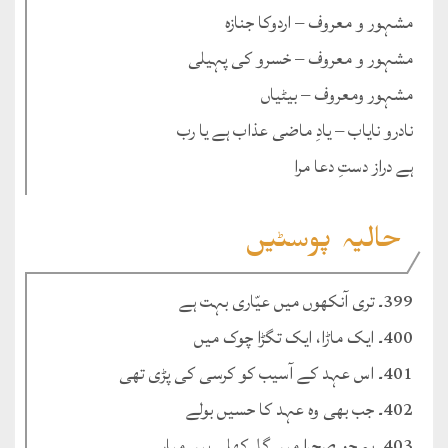
مشہور و معروف – اردوکا جنازہ
مشہور و معروف – خسرو کی پہیلی
مشہور ومعروف – بیٹیاں
نادرو نایاب – یادِ ماضی عذاب ہے یا رب
ہے دراز دستِ دعا مرا
حالیہ پوسٹیں
399۔ تری آنکھوں میں عیّاری بہت ہے
400۔ ایک ماڑا، ایک تگڑا چوک میں
401۔ اس عہد کے آسیب کو کرسی کی پڑی تھی
402۔ جب بھی وہ عہد کا حسیں بولے
403۔ یہ جو صحرا میں گل کِھلے ہیں میاں