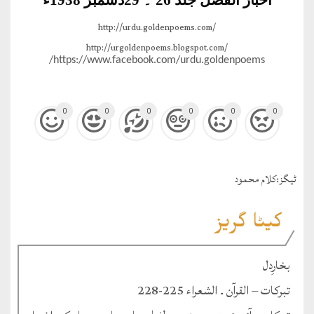
اخبار الفضل جلد 26 ۔ 29دسمبر 1938ء
http://urdu.goldenpoems.com/
http://urgoldenpoems.blogspot.com/
https://www.facebook.com/urdu.goldenpoems/
0
0
0
0
0
0
ٹيگز:
کلام محمود
کیٹا گریز
بخارِدل
تبرکات – القرآن ۔ الشعراء 225-228