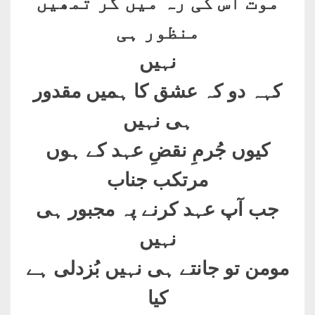
موت اس کی رہ میں گر تمھیں
منظور ہی
نہیں
کہہ دو کہ عشق کا ہمیں مقدور
ہی نہیں
کیوں جُرمِ نقضِ عہد کے ہوں
مرتکب جناب
جب آپ عہد کرنے پہ مجبور ہی
نہیں
مومن تو جانتے ہی نہیں بُزدلی ہے
کیا