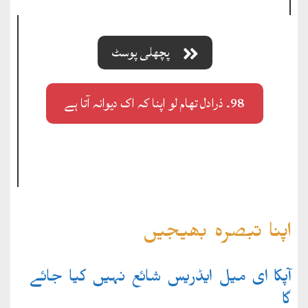
پچھلی پوسٹ
98۔ ذرادل تھام لو اپنا کہ اک دیوانہ آتا ہے
اپنا تبصرہ بھیجیں
آپکا ای میل ایڈریس شائع نہیں کیا جائے
گا