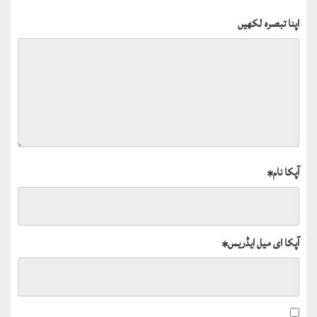
اپنا تبصرہ لکھیں
آپکا نام
*
آپکا ای میل ایڈریس
*