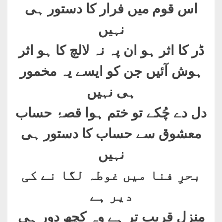
اس قوم میں فرار کا دستور ہی
نہیں
ڈر کا اثر ہو ان پہ نہ لالچ کا ہو اثر
ہوش آئیں جن کو ایسے یہ مخمور
ہی نہیں
دل دے چُکے تو ختم ہوا قصۂ حساب
معشوق سے حساب کا دستور ہی
نہیں
بحرِ فنا میں غوطہ لگا نے کی
دیر ہے
منزل قریب تر ہے وہ کچھ دور ہی