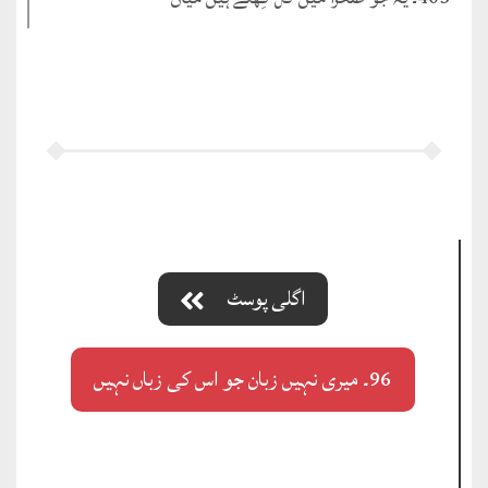
اگلی پوسٹ
96۔ میری نہیں زبان جو اس کی زباں نہیں