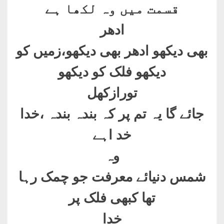
قسمت میں وہ لکھا ہے
ادھر
بھی دیکھو ادھر بھی دیکھو،زمیں کو
دیکھو فلک کو دیکھو
تورازکھل
جائے گا یہ تم پر کہ بندہ بندہ ،خدا
خد اہے
وہ
شمس دنیائے معرفت جو چمک رہا
تھا کبھی فلک پر
خدا