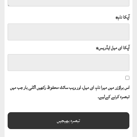
آپکا نام
*
آپکا ای میل ایڈریس
*
اس براؤزر میں میرا نام، ای میل، اور ویب سائٹ محفوظ رکھیں اگلی بار جب میں
تبصرہ کرنے کےلیے۔