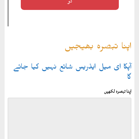
دو
اپنا تبصرہ بھیجیں
آپکا ای میل ایڈریس شائع نہیں کیا جائے
گا
اپنا تبصرہ لکھیں