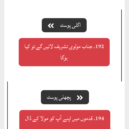
اگلی پوسٹ
192۔ جناب مولوی تشریف لائیں گے تو کیا
ہوگا
پچھلی پوسٹ
194۔ قدموں میں اپنے آپ کو مولا کے ڈال