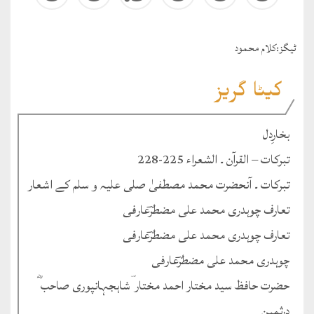
ٹيگز:
کلام محمود
کیٹا گریز
بخارِدل
تبرکات – القرآن ۔ الشعراء 225-228
تبرکات ۔ آنحضرت محمد مصطفیٰ صلی علیہ و سلم کے اشعار
تعارف چوہدری محمد علی مضطرؔعارفی
تعارف چوہدری محمد علی مضطرؔعارفی
چوہدری محمد علی مضطرؔعارفی
حضرت حافظ سید مختار احمد مختار ؔشاہجہانپوری صاحب ؓ
درثمین