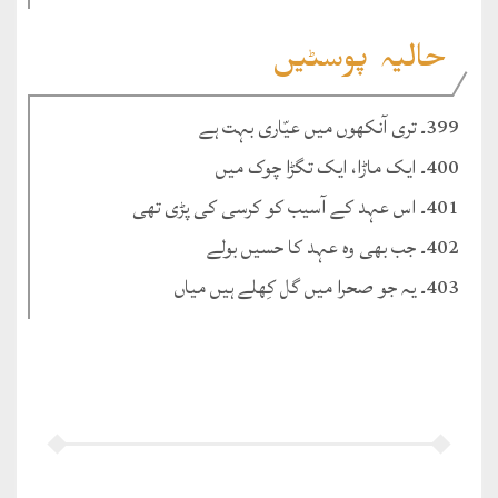
حالیہ پوسٹیں
399۔ تری آنکھوں میں عیّاری بہت ہے
400۔ ایک ماڑا، ایک تگڑا چوک میں
401۔ اس عہد کے آسیب کو کرسی کی پڑی تھی
402۔ جب بھی وہ عہد کا حسیں بولے
403۔ یہ جو صحرا میں گل کِھلے ہیں میاں