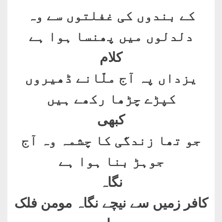
کے بندوں کی غفلتوں سے وہ
دلدلوں میں پھنسا ہوا ہے
کلام
یزداں پہ آج ملّانے ڈھیروں
کپڑے چڑھا رکھے ہیں
کبھی
جو تھا زندگی کا چشمہ وہ آج
جوہڑ بنا ہوا ہے
نگاہ
کافر زمیں سے نیچے نگاہ مومن فلک