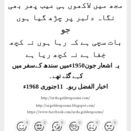
مجھ میں لاکھوں ہی عیب پھر بھی
نگاہ دلبر پر چڑھ گیا ہوں
جو
بات سچی ہے کہ رہا ہوں نہ کچھ
خِفا ہے نہ کچھ ریا ہے
یہ اشعار جون1950ءمیں سندھ کےسفر میں
کہے گئے تھے۔
اخبار الفضل ربوہ 11جنوری 1968ء
http://urdu.goldenpoems.com/
http://urgoldenpoems.blogspot.com/
https://www.facebook.com/urdu.goldenpoems/
0
0
0
0
0
0