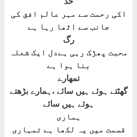
خد
اکی رحمت سے مہر عالم افق کی
جانب سے اٹھا رہا ہے
رگ
محبت پھڑک رہی ہےدل ایک شعلہ
بنا ہوا ہے
تمھارے
گھٹتے ہوئے ہیں سائے ،ہمارے بڑھتے
ہوئے ہیں سائے
ہماری
قسمت میں یہ لکھا ہے تمہاری