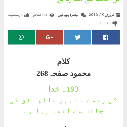
کی جانب سے اٹھا رہا ہے
مضطرؔ
فروری 10, 2016
تبصرہ بھیجیں
مناظر
پسندیدہ
0
493
دستِ
ناپسند
0
دعا
کلام
علیم
کلام
درعدن
محمود صفحہ268
کلام
مختار
193۔
خدا
کی رحمت سے مہر عالم افق کی
جانب سے اٹھا رہا ہے