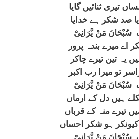
اں تیری ثنائیں گایا
ا صد شکر ہے خدایا
ک
سُبْحَانَ مَنْ یَّرَانِیْ
ر اے میرے بندہ پرور
یں یہ تین تیرے چاکر
سر تو میرا رب اکبر
ک
سُبْحَانَ مَنْ یَّرَانِیْ
کلے ہیں دل کے ارماں
میں تیرے منہ کے قرباں
یونکر ہو شکر احساں
ک
سُبْحَانَ مَنْ یَّرَانِیْ