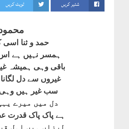
شئیر کریں
ٹویٹ کریں
محمود 
حمد و ثنا اسی 
ہمسر نہیں ہے اس ک
باقی وہی ہمیشہ غی
غیروں سے دل لگان
سب غیر ہیں وہی ہ
دل میں میرے یہی
ہے پاک پاک قدرت 
لرزاں ہیں اہل قر