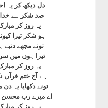
دل دیکھ کر یہ احس
صد شکر ہے خدای
یہ روز کر مبار
ہو شکر تیرا کیونک
تونے مجھے دئیے ہ
تیرا ہوں میں سرا
یہ روز کر مبار
ہے آج ختم قرآں ن
تونے دکھایا یہ دن 
اے میرے رب محسن ک
یہ روز کر مبار