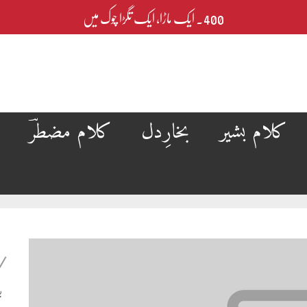
400۔ ایک ماڑا، ایک تگڑا چوک میں
کلام بشیر
بخارِدل
کلام مضطرؔ
ب