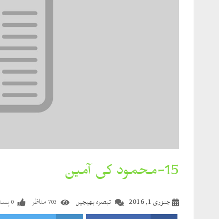
15-محمود کی آمین
جنوری 1, 2016
تبصرہ بھیجیں
مناظر
پسند
0
703