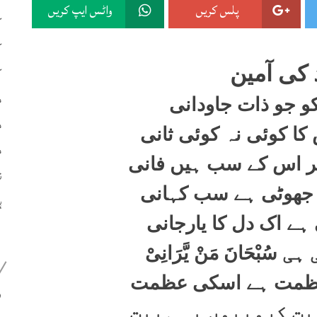
پلس کریں
واٹس ایپ کریں
ک
ک
کی آمین
ک
م
کو جو ذات جاودانی
م
ا کوئی نہ کوئی ثانی
م
ر اس کے سب ہیں فانی
ن
ا جھوٹی ہے سب کہانی
ہ
ے اک دل کا یارجانی
 ہی
سُبْحَانَ مَنْ یَّرَانِیْ
عظمت ہے اسکی عظمت
399
بت کروبیوں پہ ہیبت