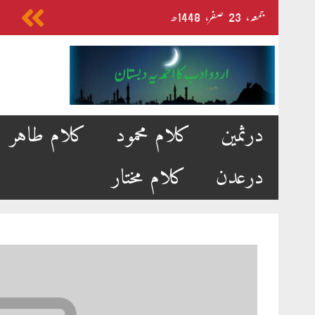
Skip
جمعہ‬‮،
23
صفر‬،
1448ھ
to
content
درثمین
کلام محمود
کلام طاہر
درعدن
کلام مختار