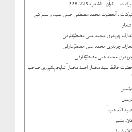
برکات – القرآن ۔ الشعراء 225-228
برکات ۔ آنحضرت محمد مصطفیٰ صلی علیہ و سلم کے
شعار
عارف چوہدری محمد علی مضطرؔعارفی
عارف چوہدری محمد علی مضطرؔعارفی
وہدری محمد علی مضطرؔعارفی
ضرت حافظ سید مختار احمد مختار ؔشاہجہانپوری صاحب
رثمین
رعدن
بید اللہ علیم ؔ
لام بشیر
لام شریف