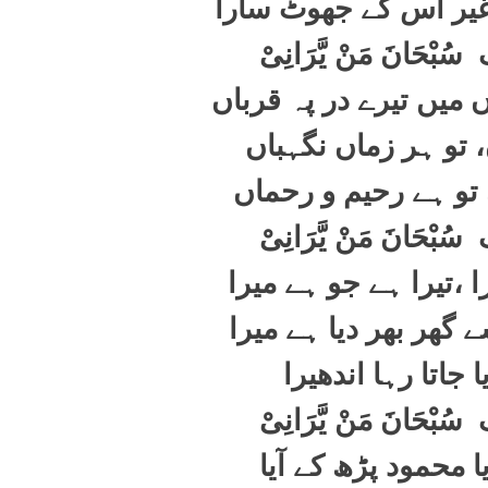
غیر اس کے جھوٹ سارا
ک
سُبْحَانَ مَنْ یَّرَانِیْ
 میں تیرے در پہ قرباں
، تو ہر زماں نگہباں
 تو ہے رحیم و رحماں
ک
سُبْحَانَ مَنْ یَّرَانِیْ
 ،تیرا ہے جو ہے میرا
 گھر بھر دیا ہے میرا
 جاتا رہا اندھیرا
ک
سُبْحَانَ مَنْ یَّرَانِیْ
ا محمود پڑھ کے آیا