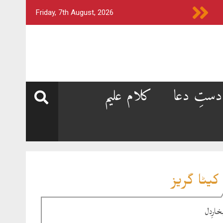
Friday, 7th August, 2026
دستِ دعا
کلام علیم
کیٹا گریز
خارِدل