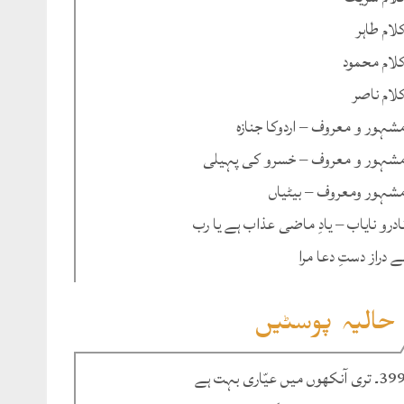
لام طاہر
لام محمود
لام ناصر
شہور و معروف – اردوکا جنازہ
شہور و معروف – خسرو کی پہیلی
شہور ومعروف – بیٹیاں
ادرو نایاب – یادِ ماضی عذاب ہے یا رب
ے دراز دستِ دعا مرا
حالیہ پوسٹیں
۔ تری آنکھوں میں عیّاری بہت ہے