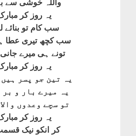
واللہ خوشی سے بہ
یہ روز کر مبار
سب کام تو بنائے ل
سب کچھ تیری عطا ہے 
تونے ہی میرے جانی
یہ روز کر مبار
یہ تین جو پسر ہیں 
یہ میرے بار و بر ہ
تو سچے وعدوں والا
یہ روز کر مبار
کر انکو نیک قسمت