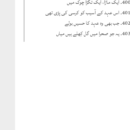
۔ ایک ماڑا، ایک تگڑا چوک میں
۔ اس عہد کے آسیب کو کرسی کی پڑی تھی
۔ جب بھی وہ عہد کا حسیں بولے
۔ یہ جو صحرا میں گل کِھلے ہیں میاں