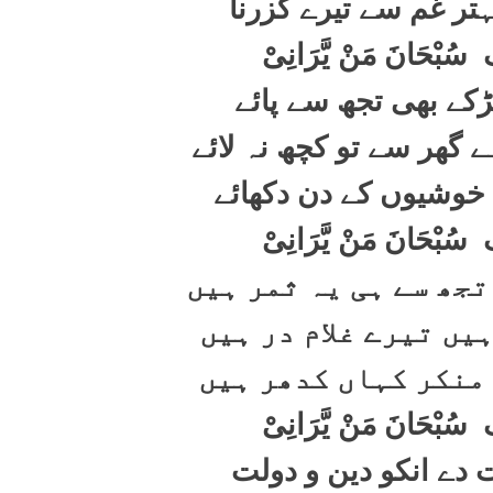
تر غم سے تیرے گزرنا
ک
سُبْحَانَ مَنْ یَّرَانِیْ
ڑکے بھی تجھ سے پائے
گھر سے تو کچھ نہ لائے
 خوشیوں کے دن دکھائے
ک
سُبْحَانَ مَنْ یَّرَانِیْ
تجھ سے ہی یہ ثمر ہیں
یں تیرے غلام در ہیں
 منکر کہاں کدھر ہیں
ک
سُبْحَانَ مَنْ یَّرَانِیْ
 دے انکو دین و دولت