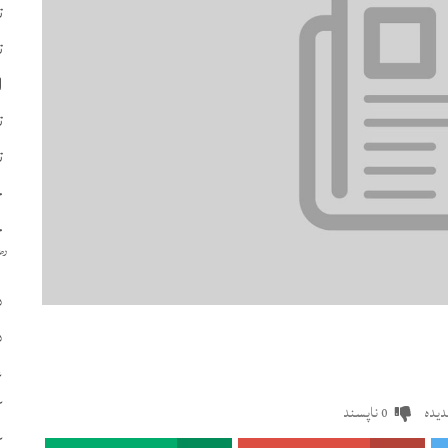
ت
ت
ا
ت
ت
چ
ح
د
د
ع
ک
یدہ
ناپسند
0
ک