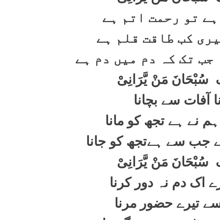
ہے تو رحمت اتم ہے
ری کب طاقت قلم ہے
جب تک کہ دم میں دم ہے
ک
سُبْحَانَ مَنْ یَّرَانِیْ
نا آفات سے بچانا
ہم نے ہے تجھ کو مانا
 جب سے ہےتجھ کو جانا
ک
سُبْحَانَ مَنْ یَّرَانِیْ
ے اک دم نہ دور کرنا
سے تیرے حضور مرنا