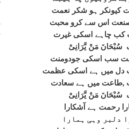
400
 کیونکر ہو شکر نعمت
401
402
نعت اس سے کرو محبت
403
ت کب چاہے اسکی غیرت
ک
سُبْحَانَ مَنْ یَّرَانِیْ
حت سب اسکی جودومنت
 دل میں ہے اسکی عظمت
ت
,
طاعت میں ہے سعادت
ک
سُبْحَانَ مَنْ یَّرَانِیْ
ا رحمت ہے آشکارا
ا دلبر وہی ہمارا