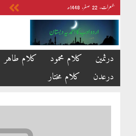
Skip
جمعرات‬‮،
22
صفر‬،
1448ھ
to
content
درثمین
کلام محمود
کلام طاہر
درعدن
کلام مختار