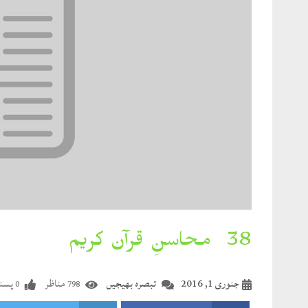
38۔محاسنِ قرآن کریم
جنوری 1, 2016
تبصرہ بھیجیں
مناظر
پسند
0
798