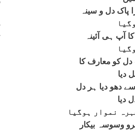
400
 پاک دل و سینہ
401
402
گیا
403
کا آپ ہی آئینہ
گیا
 دل کو معارف کا
ل دیا
ے دھو دیا ہر دل
ل دیا
چہرہ نموار ہوگیا
رو وسوسہ بیکار