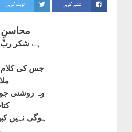
شئیر کریں
ٹویٹ کریں
محاسنِ 
ہے شکر ربِّ 
ب
جس کی کلام س
ملا
وہ روشنی جو 
کتا
ہوگی نہیں کبھ
م