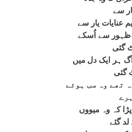
ار سے
م عنایات یار سے
 ظہور سے اُسکے
 گئی
گ ہر ایک دل میں
 گئی
 تھے وہ سب ہوئے
رے
ڑا کہ وہ میووں
لد گئے