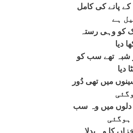
کے پانے کی کامل
ل ہے
یک کو وہی رستہ
ا دیا
شبہ تھے سب کو
ا دیا
نوں میں تھی دُور
گئی
دلوں میں وہ سب
ہوگئی
خزاں کا وہ بدلا