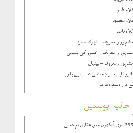
لام طاہر
لام محمود
لام ناصر
شہور و معروف – اردوکا جنازہ
شہور و معروف – خسرو کی پہیلی
شہور ومعروف – بیٹیاں
ادرو نایاب – یادِ ماضی عذاب ہے یا رب
ے دراز دستِ دعا مرا
حالیہ پوسٹیں
۔ تری آنکھوں میں عیّاری بہت ہے