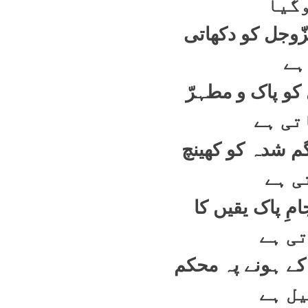
گیا
زّوجل کو دکھاتی
ہے
کو پاک و مطہرّ
تی ہے
گم شدہ کو کھینچ
تی ہے
مِ پاک یقیں کا
تی ہے
کے ہونے پہ محکم
ل ہے