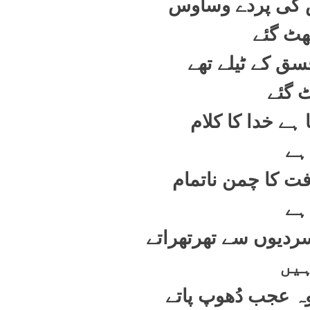
 کی پردے وساوس
ھٹ گئے
فسق کے ٹیلے تھے
 گئے
 ہے خدا کا کلام
ہے
فت کا چمن ناتمام
ہے
دیوں سے تھرتھراتے
یں
ہ عجب دُھوپ پاتے