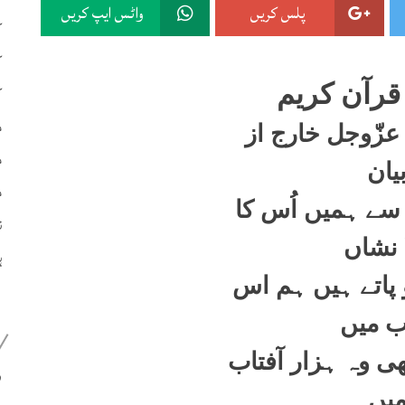
پلس کریں
واٹس ایپ کریں
ک
ک
قرآن کریم
ک
م
عزّوجل خارج از
م
یان
م
ے ہمیں اُس کا
ن
 نشاں
ہ
پاتے ہیں ہم اس
ب میں
ی وہ ہزار آفتاب
399
یں