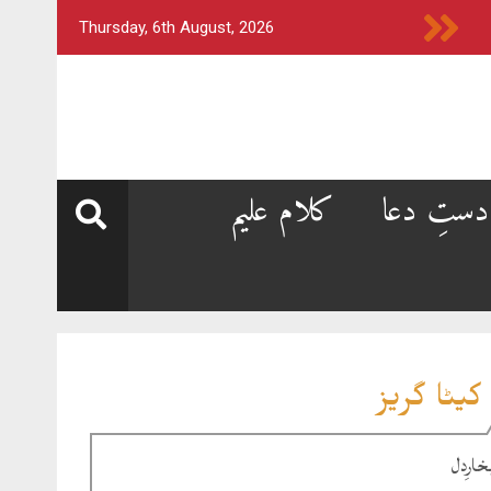
Thursday, 6th August, 2026
دستِ دعا
کلام علیم
کیٹا گریز
خارِدل