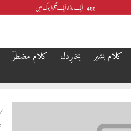
400۔ ایک ماڑا، ایک تگڑا چوک میں
کلام بشیر
بخارِدل
کلام مضطرؔ
ب