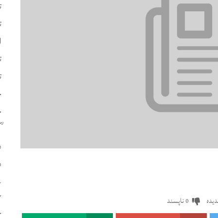
ت
ت
ا
ت
ت
چ
ح
د
د
ع
ک
یدہ
ناپسند
0
ک