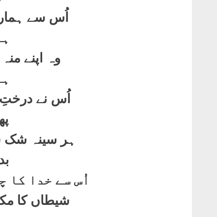
اُس سے ہمارا
ہو
وہ اپنے منہ 
ہو
اُس نے درختِ
پھ
ہر سینہ شک س
بد
اُس سے خدا کا 
شیطاں کا مک