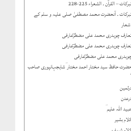
برکات – القرآن ۔ الشعراء 225-228
برکات ۔ آنحضرت محمد مصطفیٰ صلی علیہ و سلم کے
شعار
عارف چوہدری محمد علی مضطرؔعارفی
عارف چوہدری محمد علی مضطرؔعارفی
وہدری محمد علی مضطرؔعارفی
ضرت حافظ سید مختار احمد مختار ؔشاہجہانپوری صاحب
رثمین
رعدن
بید اللہ علیم ؔ
لام بشیر
لام شریف