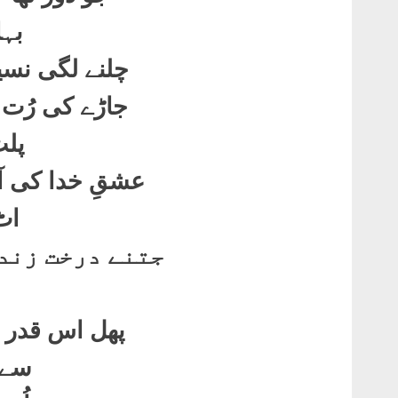
بہ
چلنے لگی نسی
جاڑے کی رُت
پلٹ
عشقِ خدا کی آ
اٹ
جتنے درخت زندہ
ہ
پھل اس قدر پ
سے 