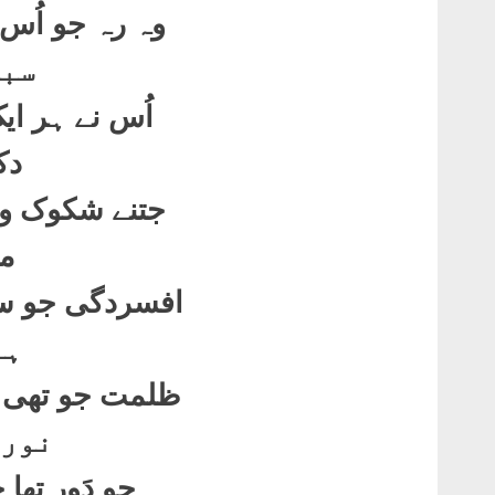
وہ رہ جو اُس 
سبی
اُس نے ہر ا
دکھ
جتنے شکوک و 
مٹ
افسردگی جو سی
ہو
ظلمت جو تھی 
نور 
جو دَور تھا 