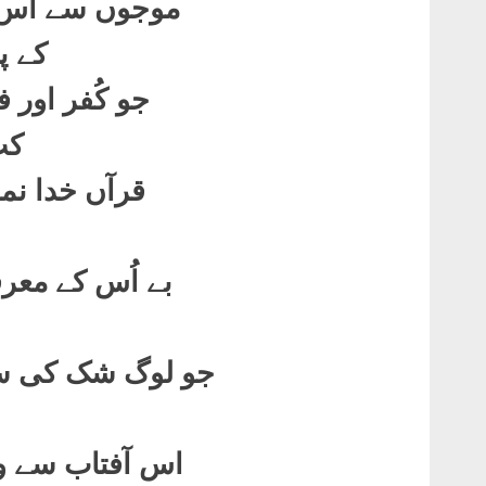
موجوں سے اُس
کے پ
جو کُفر اور 
کٹ
قرآں خدا نما
بے اُس کے معر
جو لوگ شک کی سر
ہ
اس آفتاب سے و