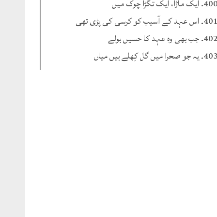
۔ ایک ماڑا، ایک تگڑا چوک میں
۔ اس عہد کے آسیب کو کرسی کی پڑی تھی
۔ جب بھی وہ عہد کا حسیں بولے
۔ یہ جو صحرا میں گل کِھلے ہیں میاں